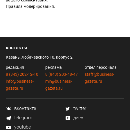
вашего комментария.
Правила модерирования
.
контакты
Казань, Лобачевского 10, корпус 2
редакция
реклама
отдел персонала
8 (843) 202-12-10
8 (843) 203-48-47
staff@business-
info@business-
mir@business-
gazeta.ru
gazeta.ru
gazeta.ru
вконтакте
twitter
telegram
дзен
youtube