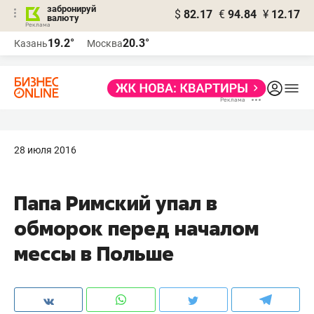
забронируй
$
82.17
€
94.84
¥
12.17
валюту
19.2°
20.3°
Казань
Москва
28 июля 2016
Папа Римский упал в
обморок перед началом
мессы в Польше