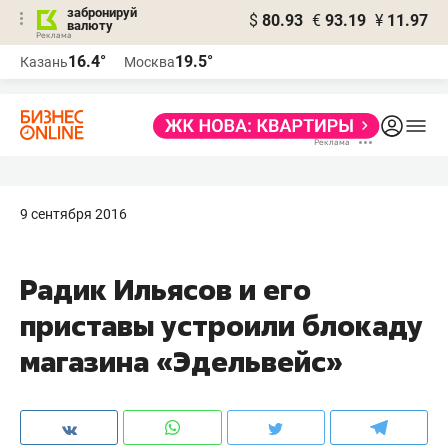
забронируй
$
80.93
€
93.19
¥
11.97
валюту
16.4°
19.5°
Казань
Москва
9 сентября 2016
Радик Ильясов и его
приставы устроили блокаду
магазина «Эдельвейс»