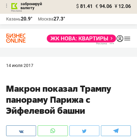
забронируй
$
81.41
€
94.06
¥
12.06
валюту
20.9°
27.3°
Казань
Москва
14 июля 2017
Макрон показал Трампу
панораму Парижа с
Эйфелевой башни