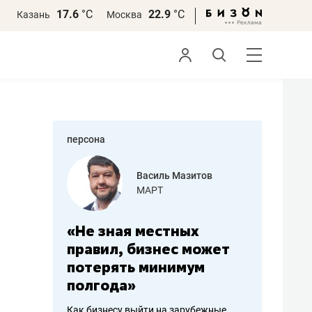
17.6
°С
22.9
°С
Казань
Москва
персона
еменова
Василь Мазитов
»
МАРТ
а: работа
«Не зная местных
«Мне лу
ечься
правил, бизнес может
не зара
вствовать
потерять минимум
чем пот
полгода»
репутац
пошиву
Как бизнесу выйти на зарубежные
Владелец от