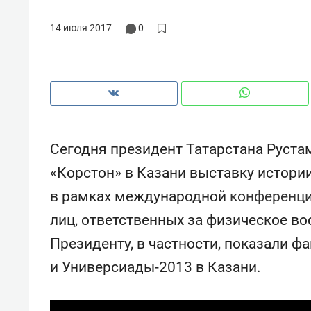
рынки, почему надо знать аксакал
чем интересен Оман?
14 июля 2017
0
Сегодня президент Татарстана Руст
«Корстон» в Казани выставку истори
в рамках международной
конференц
лиц, ответственных за физическое во
Президенту, в частности, показали 
Рекомендуем
Рекоме
и Универсиады-2013 в Казани.
Как ГК «МИР ГРУПП» и ВТБ
150 ка
создают оазис жилого
ID вме
комфорта под Казанью
безоп