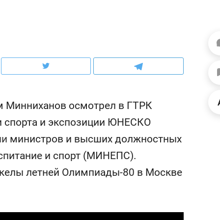
ов и
о трехкратном росте цен, дотошных
школьной формы о конт
клиентах и чудных запросах мастеров
налогах и развитии без 
ам Минниханов осмотрел в ГТРК
и спорта и экспозиции ЮНЕСКО
ии
министров и высших должностных
спитание и спорт (МИНЕПС).
факелы летней Олимпиады-80 в Москве
ндуем
Рекомендуем
мер до квартиры и Face
Опыт выживания в дик
сто ключа: какой будет
природе, работа
асность в ЖК «Нова»
с ментальным и физич