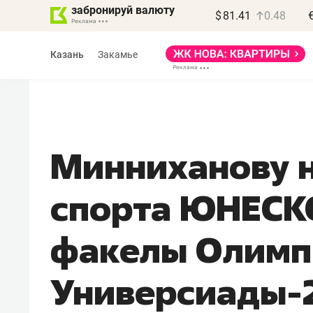
забронируй валюту
$
81.41
0.48
Казань
Закамье
Минниханову н
Василь Мазитов
спорта ЮНЕСК
МАРТ
«Не зная местных
факелы Олимп
правил, бизнес может
потерять минимум
Универсиады-
полгода»
Как бизнесу выйти на зарубежные