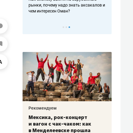
рафакте,
рынки, почему надо знать аксакалов и
о трехкратно
кредитов
чем интересен Оман?
клиентах и ч
Рекомендуем
Рекоме
ой
Мексика, рок-концерт
«Прор
и вагон с чак-чаком: как
30 ме
еским
в Менделеевске прошла
лечит