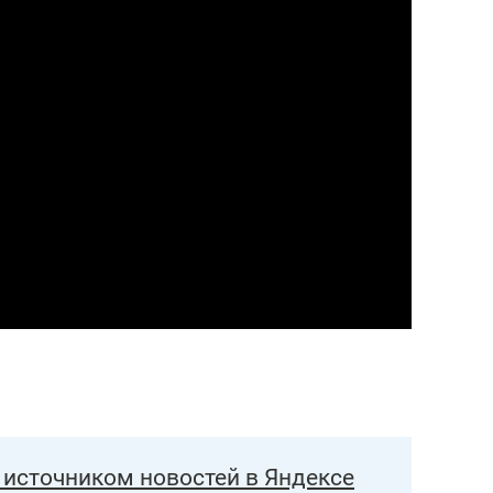
состоянием как основа
антихрупких команд
источником новостей в Яндексе