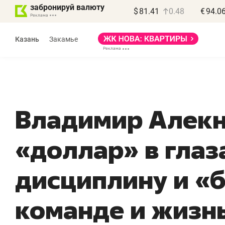
забронируй валюту
$
81.41
0.48
€
94.0
Казань
Закамье
Владимир Алекн
Василь Мазитов
«доллар» в глаз
МАРТ
«Не зная местных
«
дисциплину и «
правил, бизнес может
н
потерять минимум
ч
команде и жизн
полгода»
р
Как бизнесу выйти на зарубежные
Вл