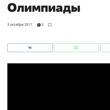
Олимпиады
рынки, почему надо знать аксакалов и
о 
чем интересен Оман?
кл
3 октября 2017
0
Рекомендуем
Рекомендуем
Как ГК «МИР ГРУПП» и ВТБ
150 камер 
создают оазис жилого
ID вместо 
комфорта под Казанью
безопаснос