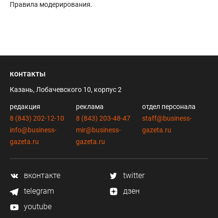
Правила модерирования
.
контакты
Казань, Лобачевского 10, корпус 2
редакция
реклама
отдел персонала
8 (843) 202-12-10
8 (843) 203-48-47
staff@business-
info@business-
mir@business-
gazeta.ru
gazeta.ru
gazeta.ru
вконтакте
twitter
telegram
дзен
youtube