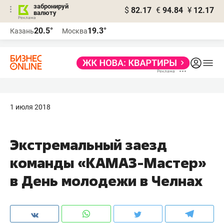
забронируй
$
82.17
€
94.84
¥
12.17
валюту
20.5°
19.3°
Казань
Москва
1 июля 2018
Экстремальный заезд
команды «КАМАЗ-Мастер»
в День молодежи в Челнах