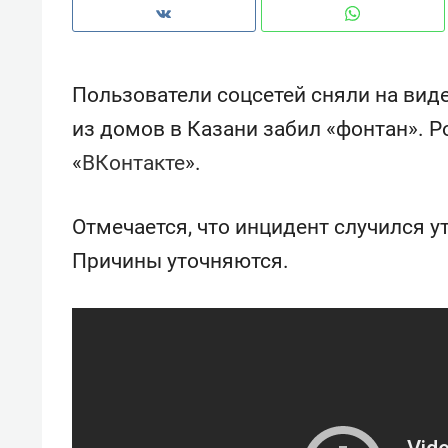
рынки, почему надо знать аксакал
чем интересен Оман?
Пользователи соцсетей сняли на виде
из домов в Казани забил «фонтан». Р
«
ВКонтакте
».
Отмечается, что инцидент случился у
Причины уточняются.
Рекомендуем
Рекоме
Как ГК «МИР ГРУПП» и ВТБ
150 ка
создают оазис жилого
ID вме
комфорта под Казанью
безоп