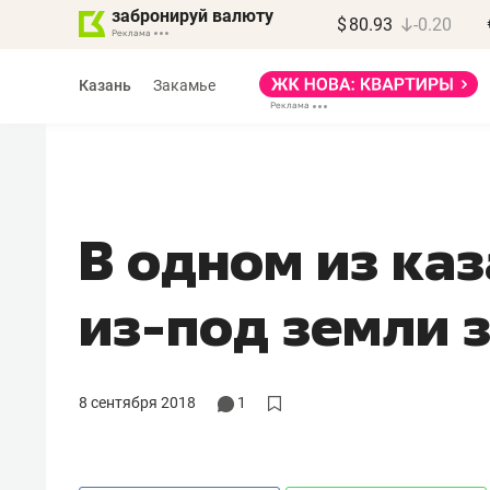
забронируй валюту
$
80.93
-0.20
Казань
Закамье
В одном из ка
Василь Мазитов
из-под земли 
МАРТ
«Не зная местных
правил, бизнес может
8 сентября 2018
1
потерять минимум
полгода»
Как бизнесу выйти на зарубежные