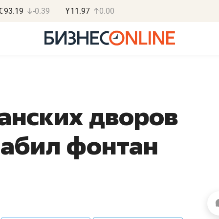
€
93.19
-0.39
¥
11.97
0.00
занских дворов
Роман Ободец
Дарья С
забил фонтан
«Готовые решения»
«Бросско
«Мне лучше
«Мама говорил
не заработать вообще,
помогает отвл
чем потерять
от болезни, чу
репутацию»
себя живой»
Владелец отделочной фирмы
Наследница бизнеса по 