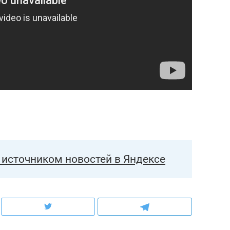
состоянием как основа
антихрупких команд
источником новостей в Яндексе