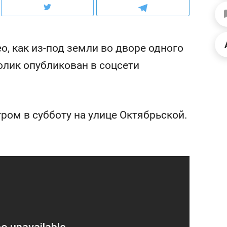
ов и
о трехкратном росте цен, дотошных
школьной формы о конт
клиентах и чудных запросах мастеров
налогах и развитии без 
о, как из-под земли во дворе одного
олик опубликован в соцсети
тром в субботу на улице Октябрьской.
ндуем
Рекомендуем
мер до квартиры и Face
Опыт выживания в дик
сто ключа: какой будет
природе, работа
асность в ЖК «Нова»
с ментальным и физич