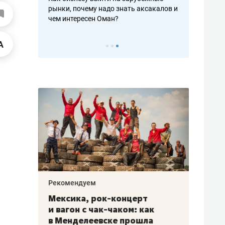
рафакте,
рынки, почему надо знать аксакалов и
о трехкратно
кредитов
чем интересен Оман?
клиентах и ч
Рекомендуем
Рекоме
ой
Мексика, рок-концерт
«Прор
и вагон с чак-чаком: как
30 ме
еским
в Менделеевске прошла
лечит