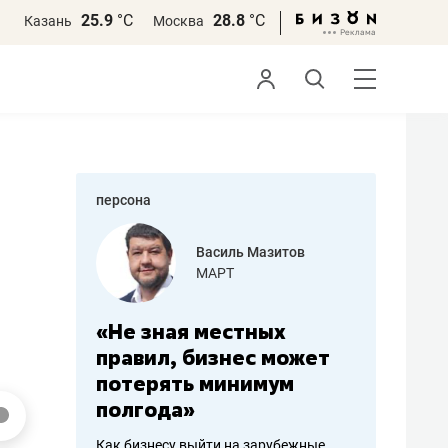
25.9
°С
28.8
°С
Казань
Москва
персона
еменова
Василь Мазитов
»
МАРТ
а: работа
«Не зная местных
«Мне лу
ечься
правил, бизнес может
не зара
вствовать
потерять минимум
чем пот
полгода»
репутац
пошиву
Как бизнесу выйти на зарубежные
Владелец от