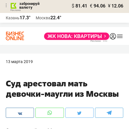
забронируй
$
81.41
€
94.06
¥
12.06
валюту
17.3°
22.4°
Казань
Москва
13 марта 2019
Суд арестовал мать
девочки-маугли из Москвы