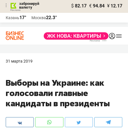
забронируй
$
82.17
€
94.84
¥
12.17
валюту
17°
22.3°
Казань
Москва
31 марта 2019
Выборы на Украине: как
голосовали главные
кандидаты в президенты