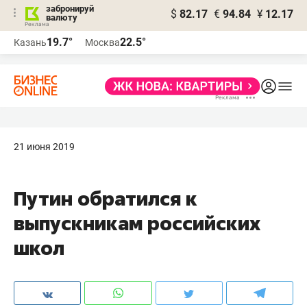
забронируй
$
82.17
€
94.84
¥
12.17
валюту
19.7°
22.5°
Казань
Москва
21 июня 2019
Путин обратился к
выпускникам российских
школ