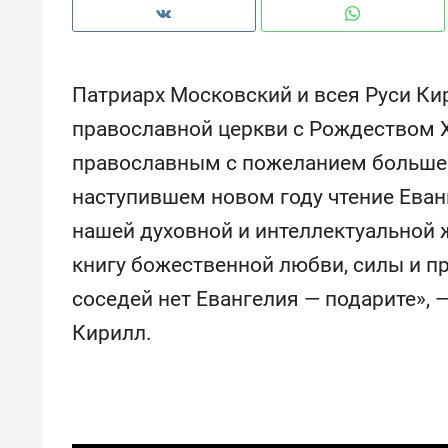
рынки, почему надо знать аксакал
чем интересен Оман?
Патриарх Московский и всея Руси К
православной церкви с Рождеством 
православным с пожеланием больше ч
наступившем новом году чтение Еван
нашей духовной и интеллектуальной ж
книгу божественной любви, силы и пр
соседей нет Евангелия — подарите»,
Кирилл.
Рекомендуем
Рекоме
Как ГК «МИР ГРУПП» и ВТБ
150 ка
создают оазис жилого
ID вме
комфорта под Казанью
безоп