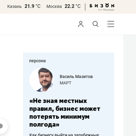
21.9
°С
22.2
°С
Казань
Москва
персона
еменова
Василь Мазитов
»
МАРТ
а: работа
«Не зная местных
«Мне лу
ечься
правил, бизнес может
не зара
вствовать
потерять минимум
чем пот
полгода»
репутац
пошиву
Как бизнесу выйти на зарубежные
Владелец от