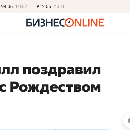
€
94.06
0.87
¥
12.06
0.10
илл поздравил
Роман Ободец
Дарья С
 с Рождеством
«Готовые решения»
«Бросско
«Мне лучше
«Мама говорил
не заработать вообще,
помогает отвл
чем потерять
от болезни, чу
репутацию»
себя живой»
Владелец отделочной фирмы
Наследница бизнеса по 