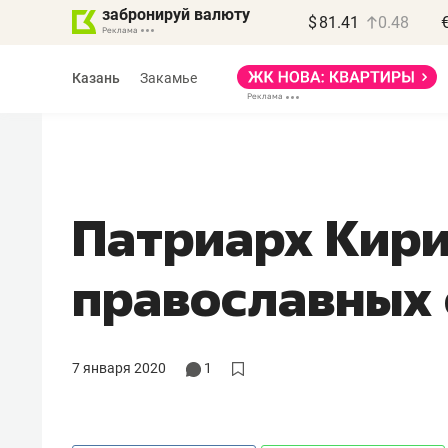
забронируй валюту
$
81.41
0.48
Казань
Закамье
Патриарх Кир
Василь Мазитов
православных
МАРТ
«Не зная местных
правил, бизнес может
7 января 2020
1
потерять минимум
полгода»
Как бизнесу выйти на зарубежные