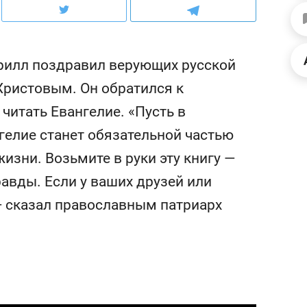
ов и
о трехкратном росте цен, дотошных
школьной формы о конт
клиентах и чудных запросах мастеров
налогах и развитии без 
ирилл поздравил верующих русской
Христовым. Он обратился к
итать Евангелие. «Пусть в
гелие станет обязательной частью
изни. Возьмите в руки эту книгу —
авды. Если у ваших друзей или
 — сказал православным патриарх
ндуем
Рекомендуем
мер до квартиры и Face
Опыт выживания в дик
сто ключа: какой будет
природе, работа
асность в ЖК «Нова»
с ментальным и физич