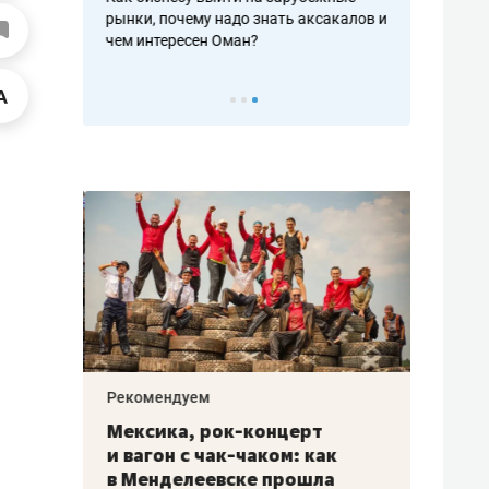
рафакте,
рынки, почему надо знать аксакалов и
о трехкратно
кредитов
чем интересен Оман?
клиентах и ч
Рекомендуем
Рекоме
ой
Мексика, рок-концерт
«Прор
и вагон с чак-чаком: как
30 ме
еским
в Менделеевске прошла
лечит