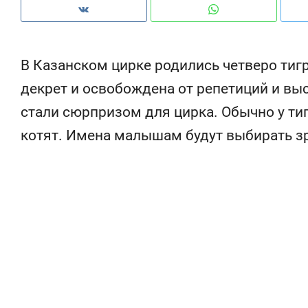
рынки, почему надо знать аксакалов и
о 
чем интересен Оман?
кл
В Казанском цирке родились четверо тиг
декрет и освобождена от репетиций и вы
стали сюрпризом для цирка. Обычно у ти
котят. Имена малышам будут выбирать з
Рекомендуем
Рекомендуем
Как ГК «МИР ГРУПП» и ВТБ
150 камер 
создают оазис жилого
ID вместо 
комфорта под Казанью
безопаснос