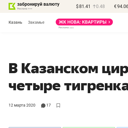
забронируй валюту
$
81.41
0.48
€
94.0
Казань
Закамье
В Казанском ци
Василь Мазитов
четыре тигренк
МАРТ
«Не зная местных
«
правил, бизнес может
н
12 марта 2020
17
потерять минимум
ч
полгода»
р
Как бизнесу выйти на зарубежные
Вл