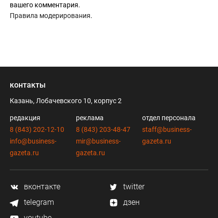
вашего комментария.
Правила модерирования
.
контакты
Казань, Лобачевского 10, корпус 2
редакция
реклама
отдел персонала
8 (843) 202-12-10
8 (843) 203-48-47
staff@business-
info@business-
mir@business-
gazeta.ru
gazeta.ru
gazeta.ru
вконтакте
twitter
telegram
дзен
youtube