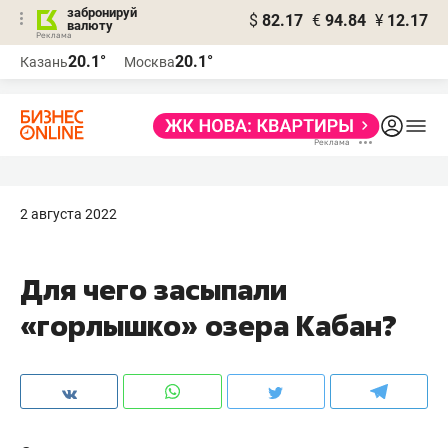
забронируй
$
82.17
€
94.84
¥
12.17
валюту
20.1°
20.1°
Казань
Москва
2 августа 2022
Для чего засыпали
«горлышко» озера Кабан?