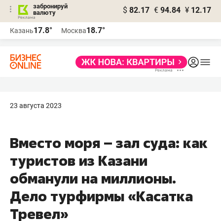
забронируй
$
82.17
€
94.84
¥
12.17
валюту
17.8°
18.7°
Казань
Москва
23 августа 2023
Вместо моря – зал суда: как
туристов из Казани
обманули на миллионы.
Дело турфирмы «Касатка
Тревел»