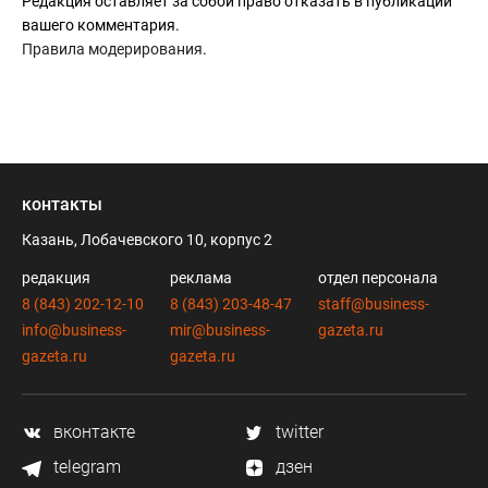
Редакция оставляет за собой право отказать в публикации
вашего комментария.
Правила модерирования
.
контакты
Казань, Лобачевского 10, корпус 2
редакция
реклама
отдел персонала
8 (843) 202-12-10
8 (843) 203-48-47
staff@business-
info@business-
mir@business-
gazeta.ru
gazeta.ru
gazeta.ru
вконтакте
twitter
telegram
дзен