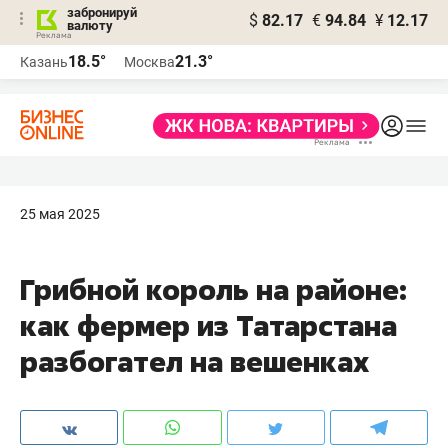
забронируй
$
82.17
€
94.84
¥
12.17
валюту
18.5°
21.3°
Казань
Москва
25 мая 2025
Грибной король на районе:
как фермер из Татарстана
разбогател на вешенках