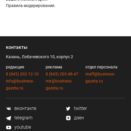
Правила модерирования
.
контакты
Казань, Лобачевского 10, корпус 2
редакция
реклама
отдел персонала
8 (843) 202-12-10
8 (843) 203-48-47
staff@business-
info@business-
mir@business-
gazeta.ru
gazeta.ru
gazeta.ru
вконтакте
twitter
telegram
дзен
youtube