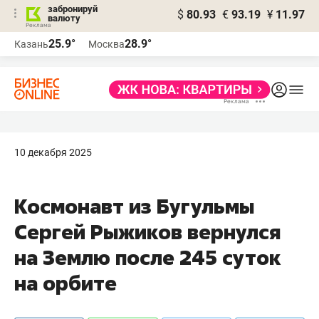
забронируй
$
80.93
€
93.19
¥
11.97
валюту
25.9°
28.9°
Казань
Москва
10 декабря 2025
Космонавт из Бугульмы
Сергей Рыжиков вернулся
на Землю после 245 суток
на орбите