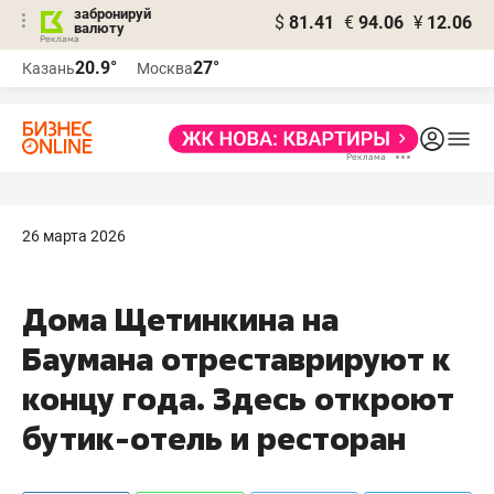
забронируй
$
81.41
€
94.06
¥
12.06
валюту
20.9°
27°
Казань
Москва
26 марта 2026
Дома Щетинкина на
Баумана отреставрируют к
концу года. Здесь откроют
бутик-отель и ресторан