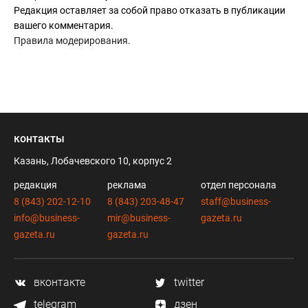
Редакция оставляет за собой право отказать в публикации
вашего комментария.
Правила модерирования
.
контакты
Казань, Лобачевского 10, корпус 2
редакция
реклама
отдел персонала
8 (843) 202-12-10
8 (843) 203-48-47
staff@business-
info@business-
mir@business-
gazeta.ru
gazeta.ru
gazeta.ru
вконтакте
twitter
telegram
дзен