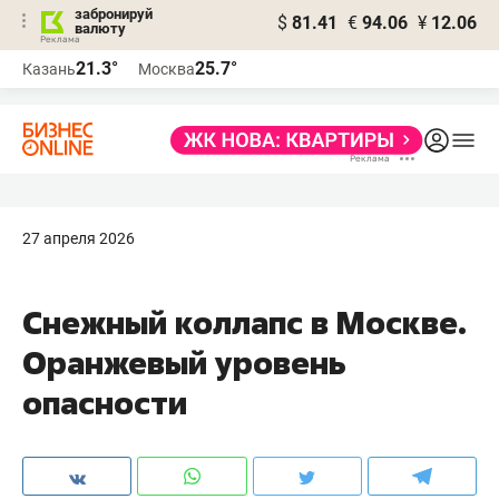
забронируй
$
81.41
€
94.06
¥
12.06
валюту
21.3°
25.7°
Казань
Москва
27 апреля 2026
Снежный коллапс в Москве.
Оранжевый уровень
опасности