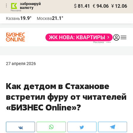
забронируй
$
81.41
€
94.06
¥
12.06
валюту
19.9°
21.1°
Казань
Москва
27 апреля 2026
Как детдом в Стаханове
встретил фуру от читателей
«БИЗНЕС Online»?