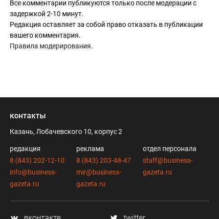
Все комментарии публикуются только после модерации с
задержкой 2-10 минут.
Редакция оставляет за собой право отказать в публикации
вашего комментария.
Правила модерирования
.
контакты
Казань, Лобачевского 10, корпус 2
редакция
реклама
отдел персонала
8 (843) 202-12-10
8 (843) 203-48-47
staff@business-
info@business-
mir@business-
gazeta.ru
gazeta.ru
gazeta.ru
вконтакте
twitter