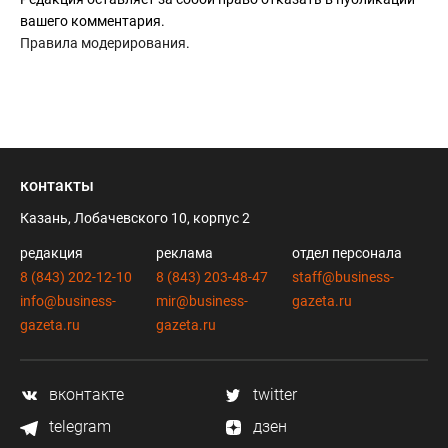
вашего комментария.
Правила модерирования
.
контакты
Казань, Лобачевского 10, корпус 2
редакция
реклама
отдел персонала
8 (843) 202-12-10
8 (843) 203-48-47
staff@business-
info@business-
mir@business-
gazeta.ru
gazeta.ru
gazeta.ru
вконтакте
twitter
telegram
дзен