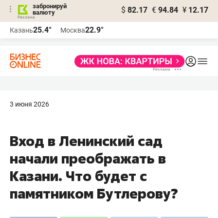
забронируй
$
82.17
€
94.84
¥
12.17
валюту
25.4°
22.9°
Казань
Москва
3 июня 2026
Вход в Ленинский сад
начали преображать в
Казани. Что будет с
памятником Бутлерову?