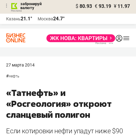
забронируй
$
80.93
€
93.19
¥
11.97
валюту
21.1°
24.7°
Казань
Москва
27 марта 2014
#
нефть
«Татнефть» и
«Росгеология» откроют
сланцевый полигон
Если котировки нефти упадут ниже $90