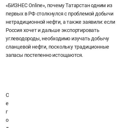
«БИЗНЕС Online», почему Татарстан одним из
первых в РФ столкнулся с проблемой добычи
нетрадиционной нефти, а также заявили: если
Россия хочет и дальше экспортировать
углеводороды, необходимо изучать добычу
сланцевой нефти, поскольку традиционные
запасы постепенно истощаются.
С
е
г
о