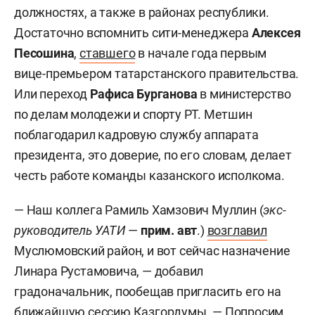
должностях, а также в районах республики.
Достаточно вспомнить сити-менеджера
Алексея
Песошина
,
ставшего
в начале года первым
вице-премьером татарстанского правительства.
Или переход
Рафиса Бурганова
в министерство
по делам молодежи и спорту РТ. Метшин
поблагодарил кадровую службу аппарата
президента, это доверие, по его словам, делает
честь работе команды казанского исполкома.
— Наш коллега Рамиль Хамзович Муллин (
экс-
руководитель УАТИ
—
прим. авт
.)
возглавил
Муслюмовский район, и вот сейчас назначение
Линара Рустамовича, — добавил
градоначальник, пообещав пригласить его на
ближайшую сессию Казгордумы. — Попросим