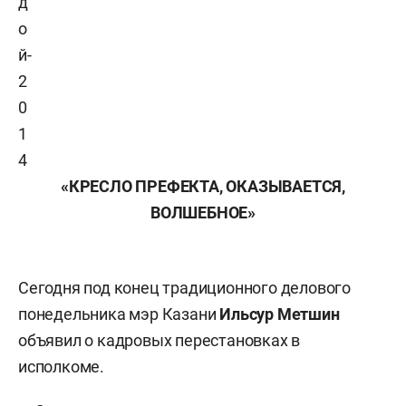
д
о
й-
2
0
1
4
«КРЕСЛО ПРЕФЕКТА, ОКАЗЫВАЕТСЯ,
ВОЛШЕБНОЕ»
Сегодня под конец традиционного делового
понедельника мэр Казани
Ильсур Метшин
объявил о кадровых перестановках в
исполкоме.