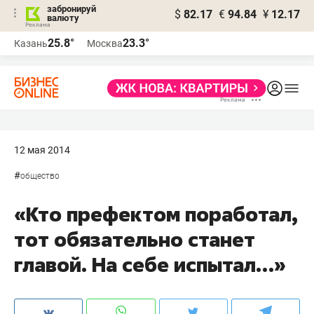
забронируй
$
82.17
€
94.84
¥
12.17
валюту
25.8°
23.3°
Казань
Москва
12 мая 2014
#
общество
«Кто префектом поработал,
тот обязательно станет
главой. На себе испытал…»