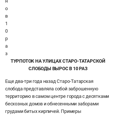
н
о
в
1
0
р
а
з
ТУРПОТОК НА УЛИЦАХ СТАРО-ТАТАРСКОЙ
СЛОБОДЫ ВЫРОС В 10 РАЗ
Еще два-три года назад Старо-Татарская
слобода представляла собой заброшенную
территорию в самом центре города с десятками
бесхозных домов и обнесенными заборами
грудами битых кирпичей. Примеры