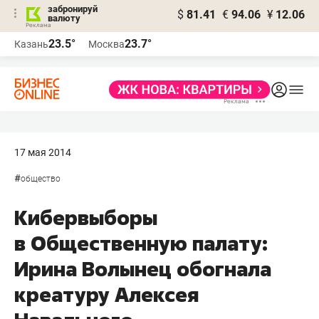
забронируй
$
81.41
€
94.06
¥
12.06
валюту
23.5°
23.7°
Казань
Москва
17 мая 2014
#
общество
Кибервыборы
в Общественную палату:
Ирина Волынец обогнала
креатуру Алексея