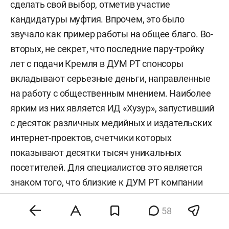
сделать свой выбор, отметив участие
кандидатуры муфтия. Впрочем, это было
звучало как пример работы на общее благо. Во-
вторых, не секрет, что последние пару-тройку
лет с подачи Кремля в ДУМ РТ спонсоры
вкладывают серьезные деньги, направленные
на работу с общественным мнением. Наиболее
ярким из них является ИД «Хузур», запустивший
с десяток различных медийных и издательских
интернет-проектов, счетчики которых
показывают десятки тысяч уникальных
посетителей. Для специалистов это является
знаком того, что близкие к ДУМ РТ компании
умеют, «если надо», вывести проект в лидеры
58
(накручивая честно или не очень честно
посетителей). Возникает очень интересный