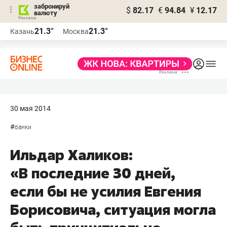
забронируй
$
82.17
€
94.84
¥
12.17
валюту
21.3°
21.3°
Казань
Москва
30 мая 2014
#
банки
Ильдар Халиков:
«В последние 30 дней,
если бы не усилия Евгения
Борисовича, ситуация могла