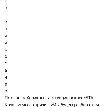
Е
в
г
е
н
и
й
Б
о
г
а
ч
е
в
По словам Халикова, у ситуации вокруг «БТА-
Казань» много причин. «Мы будем разбираться