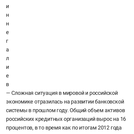
и
н
н
е
г
а
л
и
е
в
— Сложная ситуация в мировой и российской
экономике отразилась на развитии банковской
системы в прошлом году. Общий объем активов
российских кредитных организаций вырос на 16
процентов, в то время как по итогам 2012 года