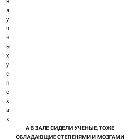
н
а
у
ч
н
ы
х
у
с
п
е
х
а
х
А В ЗАЛЕ СИДЕЛИ УЧЕНЫЕ, ТОЖЕ
ОБЛАДАЮЩИЕ СТЕПЕНЯМИ И МОЗГАМИ