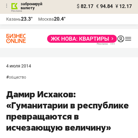
забронируй
$
82.17
€
94.84
¥
12.17
валюту
23.3°
20.4°
Казань
Москва
4 июля 2014
#
общество
Дамир Исхаков:
«Гуманитарии в республике
превращаются в
исчезающую величину»