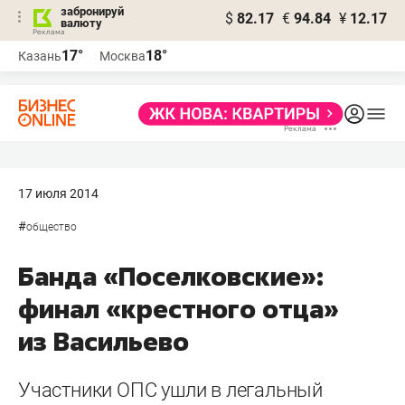
забронируй
$
82.17
€
94.84
¥
12.17
валюту
17°
18°
Казань
Москва
17 июля 2014
#
общество
Банда «Поселковские»:
финал «крестного отца»
из Васильево
Участники ОПС ушли в легальный