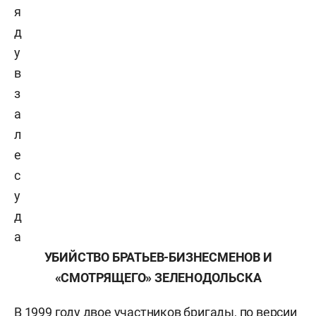
я
д
у
в
з
а
л
е
с
у
д
а
УБИЙСТВО БРАТЬЕВ-БИЗНЕСМЕНОВ И
«СМОТРЯЩЕГО» ЗЕЛЕНОДОЛЬСКА
В 1999 году двое участников бригады, по версии