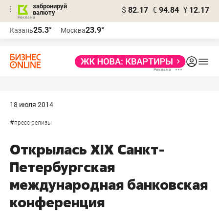
забронируй
$
82.17
€
94.84
¥
12.17
валюту
25.3°
23.9°
Казань
Москва
18 июля 2014
#
пресс-релизы
Открылась XIX Санкт-
Петербургская
международная банковская
конференция