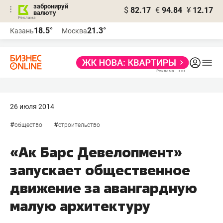
забронируй
$
82.17
€
94.84
¥
12.17
валюту
18.5°
21.3°
Казань
Москва
26 июля 2014
#
#
общество
строительство
«Ак Барс Девелопмент»
запускает общественное
движение за авангардную
малую архитектуру