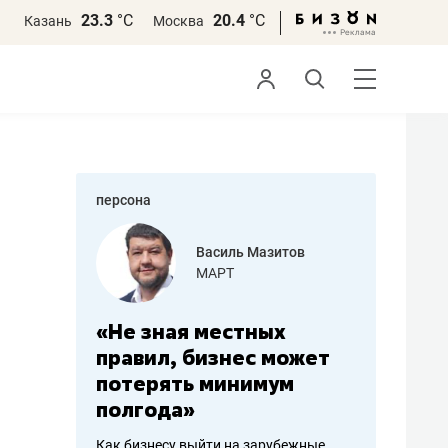
23.3
°С
20.4
°С
Казань
Москва
персона
еменова
Василь Мазитов
»
МАРТ
а: работа
«Не зная местных
«Мне лу
ечься
правил, бизнес может
не зара
вствовать
потерять минимум
чем пот
полгода»
репутац
пошиву
Как бизнесу выйти на зарубежные
Владелец от