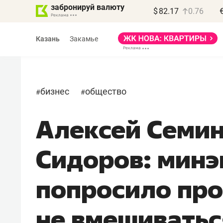
забронируй валюту
$
82.17
0.76
Казань
Закамье
бизнес
общество
#
#
Алексей Семин
Василь Мазитов
МАРТ
Сидоров: минэ
«Не зная местных
правил, бизнес может
попросило пр
потерять минимум
полгода»
не вмешиватьс
Как бизнесу выйти на зарубежные