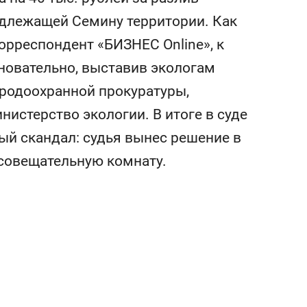
состоянием как основа
адлежащей Семину территории. Как
антихрупких команд
рреспондент «БИЗНЕС Online», к
новательно, выставив экологам
иродоохранной прокуратуры,
истерство экологии. В итоге в суде
й скандал: судья вынес решение в
 совещательную комнату.