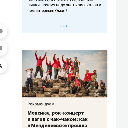
рафакте,
рынки, почему надо знать аксакалов и
о трехкратно
кредитов
чем интересен Оман?
клиентах и ч
Рекомендуем
Рекоме
ой
Мексика, рок-концерт
«Прор
и вагон с чак-чаком: как
30 ме
еским
в Менделеевске прошла
лечит