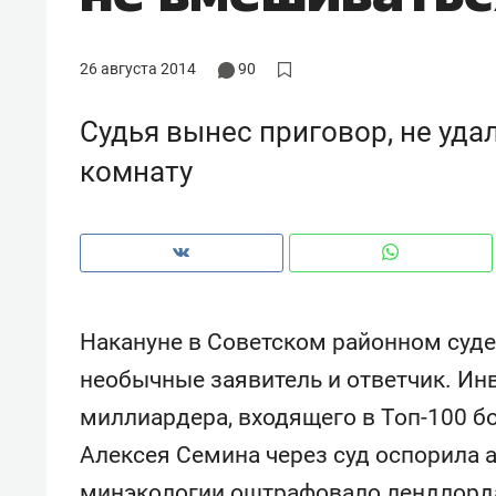
рынки, почему надо знать аксакал
чем интересен Оман?
26 августа 2014
90
Судья вынес приговор, не уд
комнату
Накануне в Советском районном суде
необычные заявитель и ответчик. Ин
Рекомендуем
Рекоме
миллиардера, входящего в Топ-100 б
Как ГК «МИР ГРУПП» и ВТБ
150 ка
Алексея Семина через суд оспорила 
создают оазис жилого
ID вме
комфорта под Казанью
безоп
минэкологии оштрафовало лендлорда 