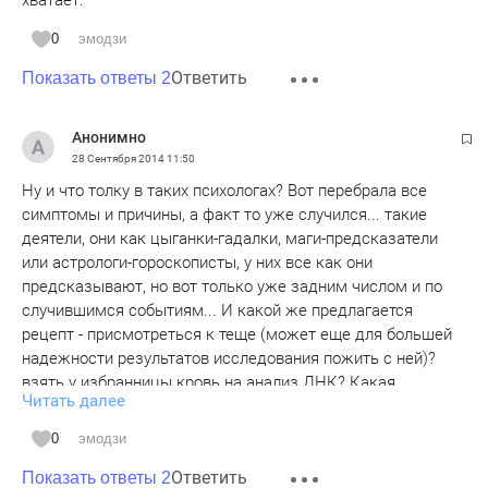
хватает.
0
эмодзи
Ответить
Показать ответы 2
Анонимно
28 Сентября 2014
11:50
Ну и что толку в таких психологах? Вот перебрала все
симптомы и причины, а факт то уже случился... такие
деятели, они как цыганки-гадалки, маги-предсказатели
или астрологи-гороскописты, у них все как они
предсказывают, но вот только уже задним числом и по
случившимся событиям... И какой же предлагается
рецепт - присмотреться к теще (может еще для большей
надежности результатов исследования пожить с ней)?
взять у избранницы кровь на анализ ДНК? Какая
Читать далее
глупость! Да еще и за свои же деньги... А какой вы
спросите выход? А очень простой - относиться к браку
0
эмодзи
цивилизованно, молиться Богу и заботиться о детях (пусть
Ответить
даже если по какой-то причине супруги решили
Показать ответы 2