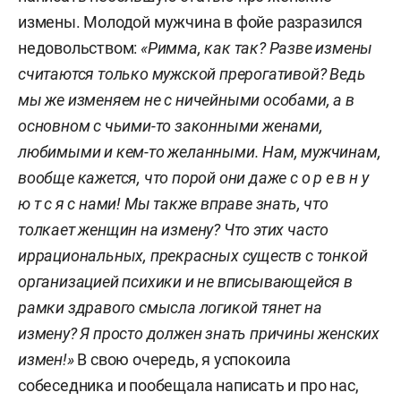
измены. Молодой мужчина в фойе разразился
недовольством:
«Римма, как так? Разве измены
считаются только мужской прерогативой? Ведь
мы же изменяем не с ничейными особами, а в
основном с чьими-то законными женами,
любимыми и кем-то желанными. Нам, мужчинам,
вообще кажется, что порой они даже с о р е в н у
ю т с я с нами! Мы также вправе знать, что
толкает женщин на измену? Что этих
часто
иррациональных,
прекрасных существ с тонкой
организацией психики и не вписывающейся в
рамки здравого смысла логикой тянет на
измену? Я просто должен знать причины женских
измен!»
В свою очередь, я успокоила
собеседника и пообещала написать и про нас,