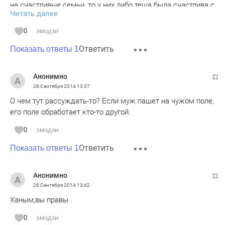
на счастливые семьи, то у них либо теща была счастлива с
Читать далее
мужем, передав дочери правильные модели поведения
либо дочь хорошо "поработала" над собой, поменяв свои
0
эмодзи
детские сценарии (но на это уходят годы).
Ответить
Показать ответы 1
Анонимно
28 Сентября 2014
13:37
О чем тут рассуждать-то? Если муж пашет на чужом поле,
его поле обработает кто-то другой.
0
эмодзи
Ответить
Показать ответы 1
Анонимно
28 Сентября 2014
13:42
Ханым,вы правы
0
эмодзи