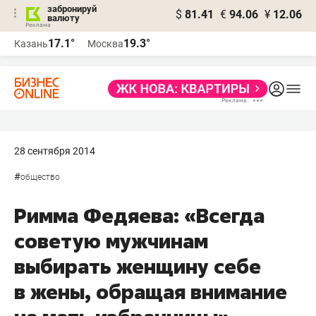
забронируй
$
81.41
€
94.06
¥
12.06
валюту
17.1°
19.3°
Казань
Москва
28 сентября 2014
#
общество
Римма Федяева: «Всегда
советую мужчинам
выбирать женщину себе
в жены, обращая внимание