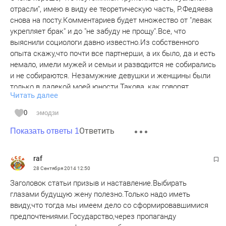
отрасли", имею в виду ее теоретическую часть, Р.Федяева
снова на посту.Комментариев будет множество от "левак
укрепляет брак" и до "не забуду не прощу".Все, что
выяснили социологи давно известно.Из собственного
опыта скажу,что почти все партнерши, а их было, да и есть
немало, имели мужей и семьи и разводится не собирались
и не собираются. Незамужние девушки и женщины были
только в далекой моей юности.Такова, как говорят
Читать далее
многоопытнейшие в этой части человеческой жизни
французы: "се ля ви". И ничего тут не изменишь.А
0
эмодзи
Р.Федяевой желаю успеха и не только в постах, но и в
Ответить
личной жизни. Почему то многие умные и даже красивые
Показать ответы 1
женщины, не счастливы в браке, хочу надеяться, что она
исключение из этого числа.
raf
28 Сентября 2014
12:50
Заголовок статьи призыв и наставление.Выбирать
глазами будущую жену полезно.Только надо иметь
ввиду,что тогда мы имеем дело со сформировавшимися
предпочтениями.Государство,через пропаганду