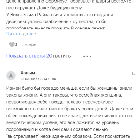
целенаправленно формирует образы,стандарты всего,что
нас окружает.Даже будущую жену.
У Вильгельма Райха вычитал мысль,что сходятся
двое,сексуально озабоченных существа,чтобы
попробовать вместе прожить.В основе лежит
Читать далее
Тело,мужчины и женщины.Взгляд,слух важные
черты.Важнее,оказывается Запах тела,друг для
0
эмодзи
друга.Женщины,да и мужчины пользуясь
Ответить
духами,одеколоном скрывают истинный запах
Показать ответы 2
тела.Да,и,когда тестостерон бьёт по мозгам,не придаём
значения запаху тела.Но по прошествии времени,он
Ханым
начинает диктовать условия.Так что присмотритесь к
28 Сентября 2014
13:05
данному,инстинктивному явлению.Конечно,Любовь
Измен было бы гораздо меньше, если бы женщины знали
важнее всего.Тут,оказывается,что это химия на три
законы жизни. А они таковы, что семейная женщина,
года,после проходит.
позволяющая себе походы налево, перечеркивает
возможность счастливого брака у своих детей. Даже если
об ее похождениях никто не знает, дети считывают это на
энергетическом уровне, это все ложится на уровень
подсознания и когда они сами создают семью
"выстреливает" неожиданным образом. Если посмотреть