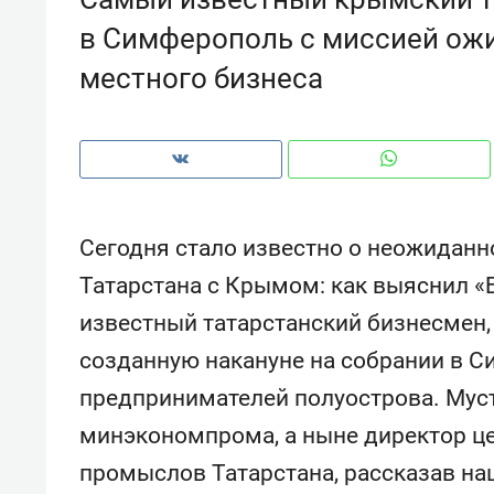
с ЖК «Иволга» в Зеленодольске
в Симферополь с миссией ожи
местного бизнеса
Сегодня стало известно о неожиданн
Татарстана с Крымом: как выяснил «
известный татарстанский бизнесмен,
созданную накануне на собрании в 
предпринимателей полуострова. Мус
Рекомендуем
Ре
минэкономпрома, а ныне директор ц
«В банкротствах сегодня
Оп
ищут не активы, а людей,
пр
промыслов Татарстана, рассказав на
которые ими управляли. Они
с 