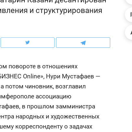
школьной формы о контрафакте,
рынки, почему надо з
вления и структурирования
налогах и развитии без кредитов
чем интересен Оман?
ом повороте в отношениях
БИЗНЕС Online», Нури Мустафаев —
 а потом чиновник, возглавил
Симферополе ассоциацию
тафаев, в прошлом замминистра
комендуем
Рекомендуем
ентра народных и художественных
ыт выживания в дикой
Мексика, рок-конц
ироде, работа
и вагон с чак-чаком
шему корреспонденту о задачах
ментальным и физическим
в Менделеевске пр