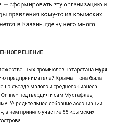
стоянием как основа
«Гонка Героев»
ча — сформировать эту организацию и
тихрупких команд
ды правления кому-то из крымских
ется в Казань, где «у него много
ЕННОЕ РЕШЕНИЕ
удожественных промыслов Татарстана
Нури
ию предпринимателей Крыма — она была
 на съезде малого и среднего бизнеса.
Online» подтвердил и сам Мустафаев,
ыму. Учредительное собрание ассоциации
», в нем приняло участие 65 крымских
уострова.