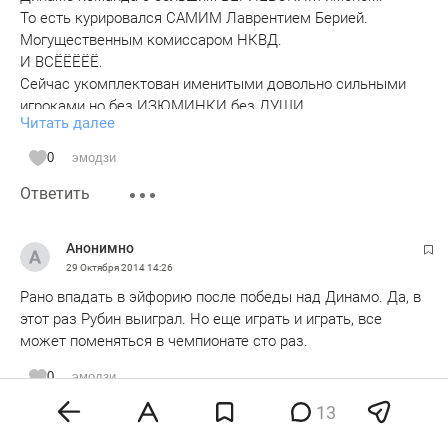
То есть курировался САМИМ Лаврентием Берией.
Могущественным комиссаром НКВД.
И ВСЁЁЁЁЁ.
Сейчас укомплектован именитыми довольно сильными
игроками но без ИЗЮМИНКИ без ДУШИ.
Читать далее
Тренер амбициозен немного хвастоват но не
интеллектуал.
0
эмодзи
Рубин это команда с новыми традициями
Ответить
с изюминкой которую внедрил и ещё видны следы РУК
Лучшего тренера современной
России Бердыева.
Анонимно
Неожиданно оказалось принял команду Рубин
29 Октября 2014
14:26
незаурядный тренер спец.по молодёжи,
Рано впадать в эйфорию после победы над Динамо. Да, в
НЕ ФИЗРУК.
этот раз Рубин выиграл. Но еще играть и играть, все
Всё таки этот тренер со спортивной Татарской фамилией и
может поменяться в чемпионате сто раз.
держит высокую марку.
А если ближе к футболу то:
0
эмодзи
1.Динамо играло инертно и такое ощущение
13
Ответить
нет огня и задора.Возможно начался конфликт между
Денисовым спецом по скандалом вкупе с другими