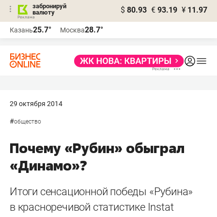
забронируй
$
80.93
€
93.19
¥
11.97
валюту
25.7°
28.7°
Казань
Москва
29 октября 2014
#
общество
Почему «Рубин» обыграл
«Динамо»?
Итоги сенсационной победы «Рубина»
в красноречивой статистике Instat