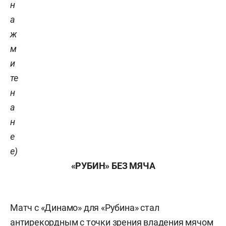
н
а
ж
м
и
те
н
а
н
е
е)
«РУБИН» БЕЗ МЯЧА
Матч с «Динамо» для «Рубина» стал
антирекордным с точки зрения владения мячом