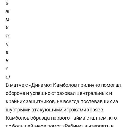
а
ж
м
и
те
н
а
н
е
е)
В матче с «Динамо» Камболов прилично помогал
обороне и успешно страховал центральных и
крайних защитников, не всегда поспевавших за
шустрыми атакующими игроками хозяев.
Камболов образца первого тайма стал тем, кто
по большей мере помог «Рубину» вытерпеть и