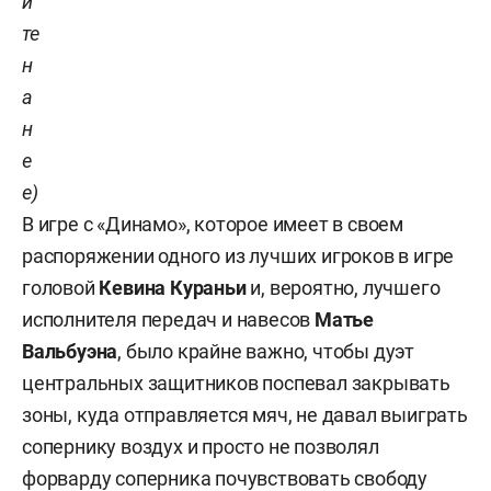
и
те
н
а
н
е
е)
В игре с «Динамо», которое имеет в своем
распоряжении одного из лучших игроков в игре
головой
Кевина Кураньи
и, вероятно, лучшего
исполнителя передач и навесов
Матье
Вальбуэна
, было крайне важно, чтобы дуэт
центральных защитников поспевал закрывать
зоны, куда отправляется мяч, не давал выиграть
сопернику воздух и просто не позволял
форварду соперника почувствовать свободу