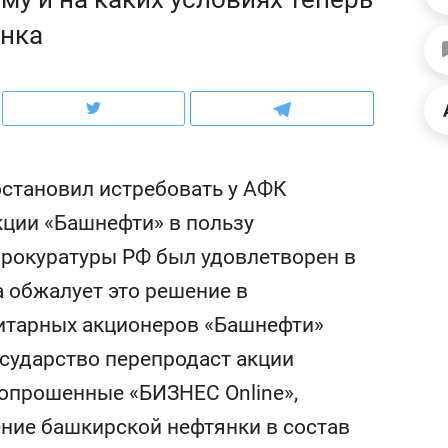
ов и
о трехкратном росте цен, дотошных
школьной формы о конт
янка
клиентах и чудных запросах мастеров
налогах и развитии без 
становил истребовать у АФК
кции «Башнефти» в пользу
нпрокуратуры РФ был удовлетворен в
 обжалует это решение в
итарных акционеров «Башнефти»
осударство перепродаст акции
ндуем
Рекомендуем
 опрошенные «БИЗНЕС Online»,
мер до квартиры и Face
Опыт выживания в дик
сто ключа: какой будет
природе, работа
ние башкирской нефтянки в состав
асность в ЖК «Нова»
с ментальным и физич