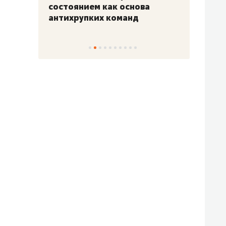
«Гонка Героев»
Казан