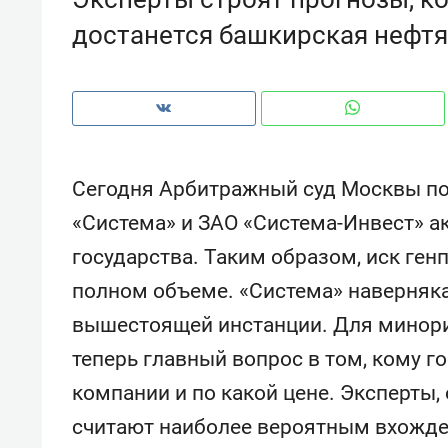
рынки, почему надо знать аксакал
достанется башкирская нефт
чем интересен Оман?
Сегодня Арбитражный суд Москвы по
«Система» и ЗАО «Система-Инвест» а
государства. Таким образом, иск ге
полном объеме. «Система» наверняка
вышестоящей инстанции. Для минор
теперь главный вопрос в том, кому г
Рекомендуем
Рекоме
компании и по какой цене. Эксперты,
Как ГК «МИР ГРУПП» и ВТБ
150 ка
создают оазис жилого
ID вме
считают наиболее вероятным вхожде
комфорта под Казанью
безоп