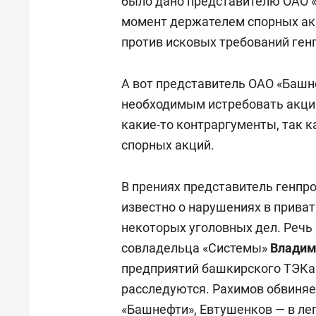
было дано представителю ОАО «
момент держателем спорных акц
против исковых требований ген
А вот представитель ОАО «Башне
необходимым истребовать акции
какие-то контраргументы, так к
спорных акций.
В прениях представитель генпро
известно о нарушениях в прива
некоторых уголовных дел. Речь
совладельца «Системы»
Владим
предприятий башкирского ТЭКа
расследуются. Рахимов обвиняе
«Башнефти», Евтушенков — в ле