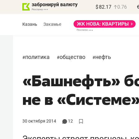
забронируй валюту
$
82.17
0.76
Казань
Закамье
политика
общество
нефть
#
#
#
«Башнефть» б
Василь Мазитов
МАРТ
не в «Системе
«Не зная местных
правил, бизнес может
потерять минимум
30 октября 2014
12
полгода»
Эксперты строят прогнозы, ко
Как бизнесу выйти на зарубежные