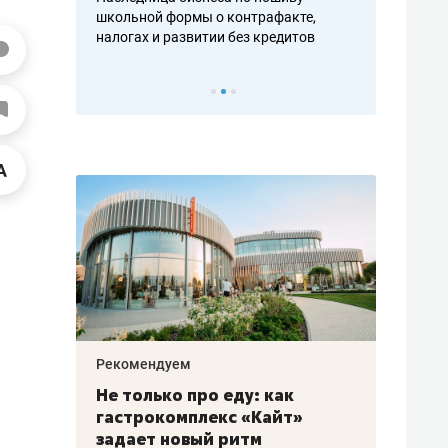
н, дотошных
школьной формы о контрафакте,
рынки, почем
осах мастеров
налогах и развитии без кредитов
чем интересе
Рекомендуем
Рекоме
аждые
Не только про еду: как
Элитн
канал»
гастрокомплекс «Кайт»
и бре
рии
задает новый ритм
гаран