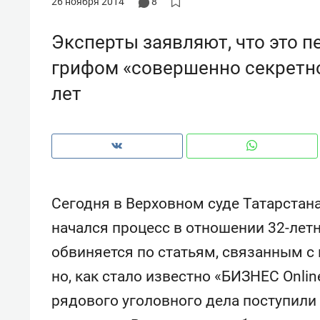
26 ноября 2014
8
Эксперты заявляют, что это п
грифом «совершенно секретно
лет
Сегодня в Верховном суде Татарстан
начался процесс в отношении 32-лет
обвиняется по статьям, связанным с
Рекомендуем
Рекоме
но, как стало известно «БИЗНЕС Onli
и Face
Опыт выживания в дикой
Мекси
 будет
природе, работа
и ваго
рядового уголовного дела поступили
ва»
с ментальным и физическим
в Мен