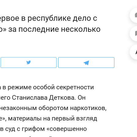
рынки, почему надо знать аксакалов и
о трехкратном росте це
чем интересен Оман?
клиентах и чудных запр
ервое в республике дело с
» за последние несколько
а в режиме особой секретности
него Станислава Деткова. Он
 незаконным оборотом наркотиков,
ндуем
Рекомендуем
ne», материалы на первый взгляд
ка, рок-концерт
«Прорывы случались к
н с чак-чаком: как
30 метров»: как «Водо
 в суд с грифом «совершенно
делеевске прошла
лечит подземные арте