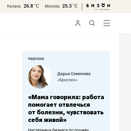
26.8
°С
25.3
°С
Казань
Москва
персона
бодец
Дарья Семенова
 решения»
«Бросско»
«Мама говорила: работа
«Не зна
вообще,
помогает отвлечься
правил,
от болезни, чувствовать
потерят
себя живой»
полгода
ирмы
Наследница бизнеса по пошиву
Как бизнесу 