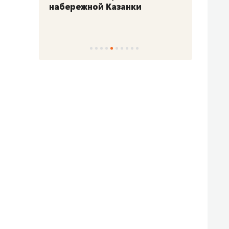
набережной Казанки
«Барк
«Рез