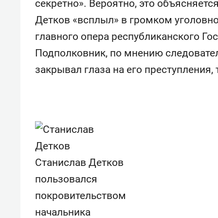
секретно». Вероятно, это объясняетс
состоянием как основа
«Гонк
антихрупких команд
Детков «всплыл» в громком уголовн
главного опера республиканского Го
Подполковник, по мнению следовател
закрывал глаза на его преступления, 
Станислав Детков
пользовался
покровительством
начальника