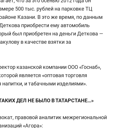
гает, что за это осенью 2012 года он
змере 500 тыс. рублей на парковке ТЦ
районе Казани. В это же время, по данным
 Деткова приобрести ему автомобиль
торый был приобретен на деньги Деткова —
акулову в качестве взятки за
ректор казанской компании ООО «Госнаб»,
оторой является «оптовая торговля
 напитки, и табачными изделиями».
 ТАКИХ ДЕЛ НЕ БЫЛО В ТАТАРСТАНЕ…»
вокат, правовой аналитик межрегиональной
низаций «Агора»: