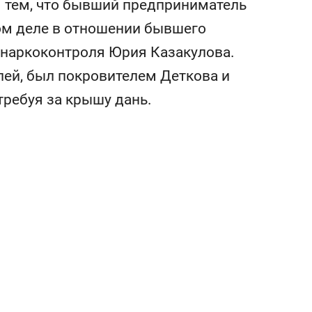
я тем, что бывший предприниматель
а Героев»
Казани
ом деле в отношении бывшего
снаркоконтроля Юрия Казакулова.
ей, был покровителем Деткова и
требуя за крышу дань.