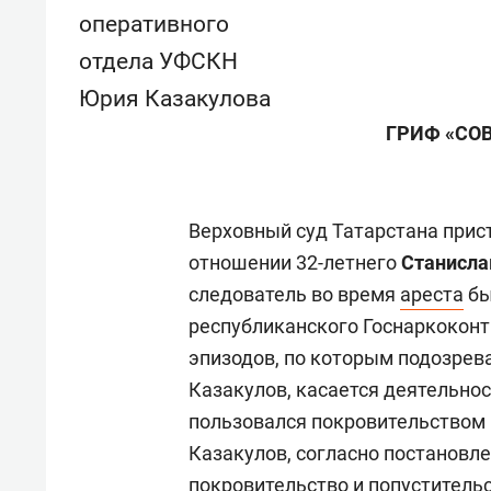
оперативного
отдела УФСКН
Юрия Казакулова
ГРИФ «СО
Верховный суд Татарстана прис
отношении 32-летнего
Станисла
следователь во время
ареста
бы
республиканского Госнаркокон
эпизодов, по которым подозрев
Казакулов, касается деятельнос
пользовался покровительством
Казакулов, согласно постановл
покровительство и попуститель