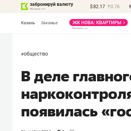
забронируй валюту
$
82.17
0.76
Казань
Закамье
общество
#
В деле главног
наркоконтроля
появилась «го