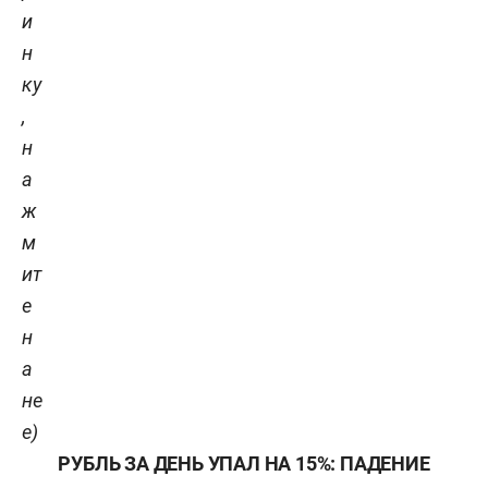
и
н
ку
,
н
а
ж
м
ит
е
н
а
не
е)
РУБЛЬ ЗА ДЕНЬ УПАЛ НА 15%: ПАДЕНИЕ