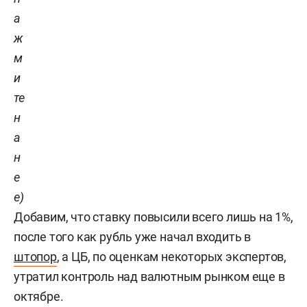
а
ж
м
и
те
н
а
н
е
е)
Добавим, что ставку повысили всего лишь на 1%,
после того как рубль уже начал входить в
штопор
, а ЦБ, по оценкам некоторых экспертов,
утратил контроль над валютным рынком еще в
октябре.