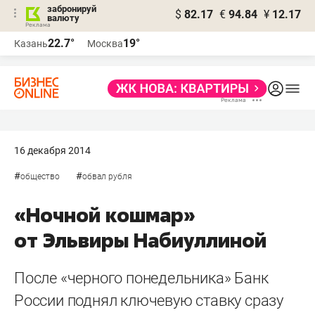
забронируй
$
82.17
€
94.84
¥
12.17
валюту
22.7°
19°
Казань
Москва
16 декабря 2014
#
#
общество
обвал рубля
«Ночной кошмар»
от Эльвиры Набиуллиной
После «черного понедельника» Банк
России поднял ключевую ставку сразу