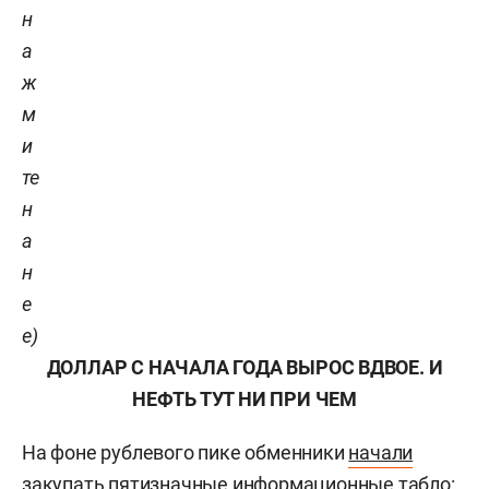
н
а
ж
м
и
те
н
а
н
е
е)
ДОЛЛАР С НАЧАЛА ГОДА ВЫРОС ВДВОЕ. И
НЕФТЬ ТУТ НИ ПРИ ЧЕМ
На фоне рублевого пике обменники
начали
закупать
пятизначные информационные табло: