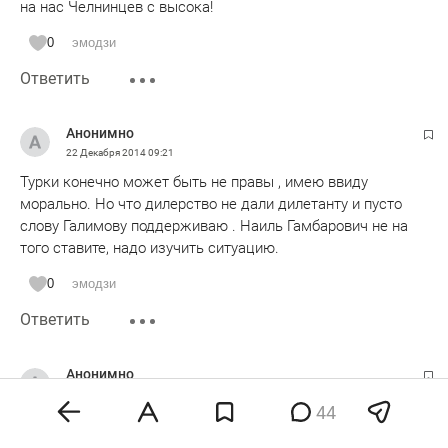
на нас Челнинцев с высока!
0
эмодзи
Ответить
Анонимно
22 Декабря 2014
09:21
Турки конечно может быть не правы , имею ввиду
морально. Но что дилерство не дали дилетанту и пусто
слову Галимову поддерживаю . Наиль Гамбарович не на
того ставите, надо изучить ситуацию.
0
эмодзи
Ответить
Анонимно
22 Декабря 2014
10:00
44
ООО "Кастамону Интегрейтед вуд Индастри" получило
огромнейшую поддержку от Правительства Республики