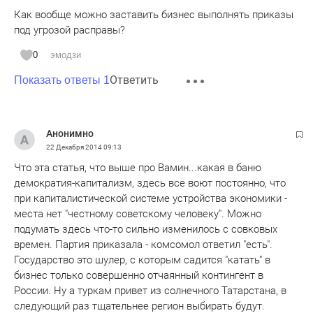
Как вообще можно заставить бизнес выполнять приказы
под угрозой расправы?
0
эмодзи
Ответить
Показать ответы 1
Анонимно
22 Декабря 2014
09:13
Что эта статья, что выше про Вамин...какая в баню
демократия-капитализм, здесь все воют постоянно, что
при капиталистической системе устройства экономики -
места нет "честному советскому человеку". Можно
подумать здесь что-то сильно изменилось с совковых
времен. Партия приказала - комсомол ответил "есть".
Государство это шулер, с которым садится "катать" в
бизнес только совершенно отчаянный контингент в
России. Ну а туркам привет из солнечного Татарстана, в
следующий раз тщательнее регион выбирать будут.