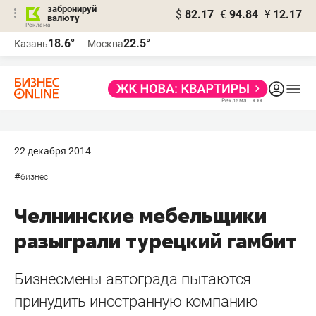
забронируй
$
82.17
€
94.84
¥
12.17
валюту
18.6°
22.5°
Казань
Москва
22 декабря 2014
#
бизнес
Челнинские мебельщики
разыграли турецкий гамбит
Бизнесмены автограда пытаются
принудить иностранную компанию