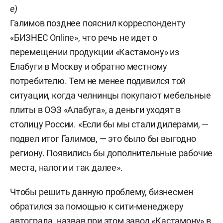
е)
Галимов позднее пояснил корреспонденту
«БИЗНЕС Online», что речь не идет о
перемещении продукции «Кастамону» из
Елабуги в Москву и обратно местному
потребителю. Тем не менее подивился той
ситуации, когда челнинцы покупают мебельные
плиты в ОЭЗ «Алабуга», а деньги уходят в
столицу России. «Если бы мы стали дилерами, —
подвел итог Галимов, — это было бы выгодно
региону. Появились бы дополнительные рабочие
места, налоги и так далее».
Чтобы решить данную проблему, бизнесмен
обратился за помощью к сити-менеджеру
автограда, назвав при этом завод «Кастамону» в