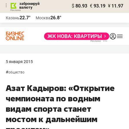
забронируй
$
80.93
€
93.19
¥
11.97
валюту
22.7°
26.8°
Казань
Москва
5 января 2015
#
общество
Азат Кадыров: «Открытие
чемпионата по водным
видам спорта станет
мостом к дальнейшим