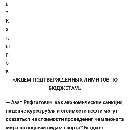
а
т
К
а
д
ы
р
о
в
«ЖДЕМ ПОДТВЕРЖДЕННЫХ ЛИМИТОВ ПО
БЮДЖЕТАМ»
— Азат Рифгатович, как экономические санкции,
падение курса рубля и стоимости нефти могут
сказаться на стоимости проведения чемпионата
мира по водным видам спорта? Бюджет