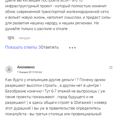
Дайте вы китайцам построить ВСМ - это то
инфраструктурный проект - который полностью изменит
облик современной транспортной железнодорожной сети,
и вольёт новую жизнь, наполнит смыслом, и придаст силы
для развития нашему народу, и нашим регионам. Не
думайте только о распиле и откате .
0
эмодзи
Ответить
Показать ответы 3
Анонимно
7 Января 2015
09:44
Как будто у итальянцев другие деньги ! ? Почему одним
разрешают высотки строить , а другим нет в центре !
Безобразие конечно ! Тут 6-7 этажей не выпросишь ( уж
такие проекты показывают , город будущего и не
разрешают ) а здесь общаги строят в 20этажей ( клевер
этот дурацкий ) вы уж в правительстве определитесь
пожалуйста - вы третья столица или провинциальный