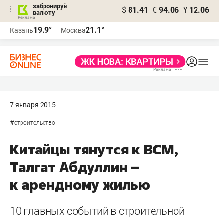
забронируй
$
81.41
€
94.06
¥
12.06
валюту
19.9°
21.1°
Казань
Москва
7 января 2015
#
строительство
Китайцы тянутся к ВСМ,
Талгат Абдуллин –
к арендному жилью
10 главных событий в строительной