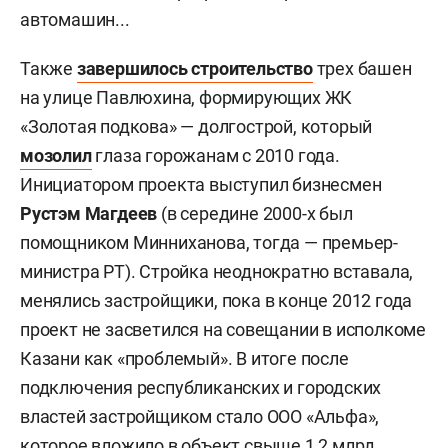
автомашин...
Также
завершилось строительство
трех башен
на улице Павлюхина, формирующих ЖК
«Золотая подкова» — долгострой, который
мозолил
глаза горожанам с 2010 года.
Инициатором проекта выступил бизнесмен
Рустэм Магдеев
(в середине 2000-х был
помощником Минниханова, тогда — премьер-
министра РТ). Стройка неоднократно вставала,
менялись застройщики, пока в конце 2012 года
проект не засветился на совещании в исполкоме
Казани как «проблемый». В итоге после
подключения республиканских и городских
властей застройщиком стало ООО «Альфа»,
которое вложило в объект свыше 1,2 млрд.