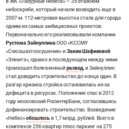
в ЖК «Лазурные небеса» — 35-этажном
небоскребе, который начали возводить еще в
2007-м. 112-метровая высотка стала для города
одним из самых амбициозных проектов.
Первоначально его реализовывали компании
Рустема Зайнуллина
ООО «КССМУ
«Союзшахтоосушение» и
Закии Шафиковой
«Элемтэ», однако в последующем между ними
произошел болезненный
развод
, и Зайнуллин
стал доводить строительство до конца один. В
разгар кризиса стройка остановилась из-за
дефицита в ресурсах. Положение спас в 2012
году московский РосинтерБанк, согласившись
дофинансировать строительство. Возведение
«Небес»
обошлось
в 1,7 млрд. рублей. Всего в
комплексе 256 квартир плюс паркинг на 275