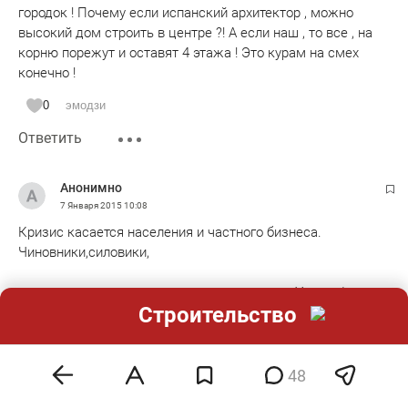
городок ! Почему если испанский архитектор , можно
высокий дом строить в центре ?! А если наш , то все , на
корню порежут и оставят 4 этажа ! Это курам на смех
конечно !
0
эмодзи
Ответить
Анонимно
7 Января 2015
10:08
Кризис касается населения и частного бизнеса.
Чиновники,силовики,
гос.корпорации не знают что такое кризис. У них з/
Строительство
п+аванс по расписанию.
0
эмодзи
48
Ответить