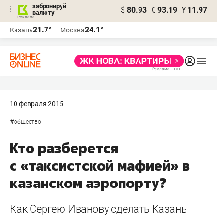
забронируй
$
80.93
€
93.19
¥
11.97
валюту
21.7°
24.1°
Казань
Москва
10 февраля 2015
#
общество
Кто разберется
с «таксистской мафией» в
казанском аэропорту?
Как Сергею Иванову сделать Казань