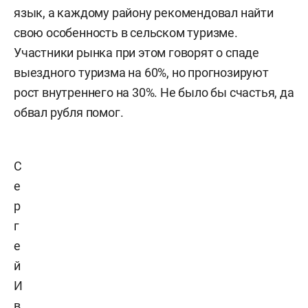
язык, а каждому району рекомендовал найти
свою особенность в сельском туризме.
Участники рынка при этом говорят о спаде
выездного туризма на 60%, но прогнозируют
рост внутреннего на 30%. Не было бы счастья, да
обвал рубля помог.
С
е
р
г
е
й
И
в