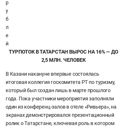
р
у
б
л
е
й
ТУРПОТОК В ТАТАРСТАН ВЫРОС НА 16% — ДО
2,5 МЛН. ЧЕЛОВЕК
В Казани накануне впервые состоялась
итоговая коллегия госкомитета РТ по туризму,
который был создан лишь в марте прошлого
года. Пока участники мероприятия заполняли
один из конференц-залов в отеле «Ривьера», на
экранах демонстрировался презентационный
ролик о Татарстане, ключевая роль в котором