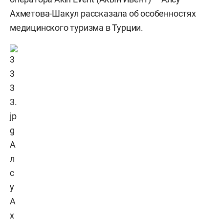
Ахметова-Шакул рассказала об особенностях
медицинского туризма в Турции.
А
л
с
у
А
х