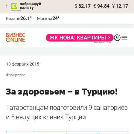
забронируй
$
82.17
€
94.84
¥
12.17
валюту
26.1°
24°
Казань
Москва
13 февраля 2015
#
общество
За здоровьем – в Турцию!
Татарстанцам подготовили 9 санаториев
и 5 ведущих клиник Турции