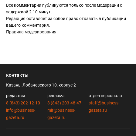
Все комментарии публикуются только после модерации с
задержкой 2-10 минут.
Редакция оставляет за собой право отказать в публикации
вашего комментария.
Правила модерирования
.
контакты
Казань, Лобачевского 10, корпус 2
редакция
реклама
отдел персонала
8 (843) 202-12-10
8 (843) 203-48-47
staff@business-
info@business-
mir@business-
gazeta.ru
gazeta.ru
gazeta.ru