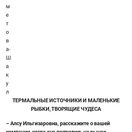
м
е
т
о
в
а-
Ш
а
к
у
л
ТЕРМАЛЬНЫЕ ИСТОЧНИКИ И МАЛЕНЬКИЕ
РЫБКИ, ТВОРЯЩИЕ ЧУДЕСА
– Алсу Ильгизаровна, расскажите о вашей
компании, когда она появились на рынке