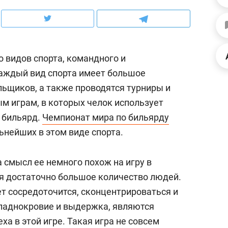
ов и
о трехкратном росте цен, дотошных
школьной формы о конт
клиентах и чудных запросах мастеров
налогах и развитии без 
 видов спорта, командного и
Каждый вид спорта имеет большое
льщиков, а также проводятся турниры и
м играм, в которых челок использует
я бильярд.
Чемпионат мира по бильярду
ьнейших в этом виде спорта.
а смысл ее немного похож на игру в
я достаточно большое количество людей.
ндуем
Рекомендуем
ет сосредоточится, сконцентрироваться и
мер до квартиры и Face
Опыт выживания в дик
ладнокровие и выдержка, являются
сто ключа: какой будет
природе, работа
а в этой игре. Такая игра не совсем
асность в ЖК «Нова»
с ментальным и физич