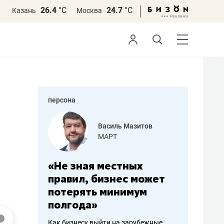
26.4
°С
24.7
°С
Казань
Москва
персона
еменова
Василь Мазитов
»
МАРТ
а: работа
«Не зная местных
«Мне лу
ечься
правил, бизнес может
не зара
вствовать
потерять минимум
чем пот
полгода»
репутац
пошиву
Как бизнесу выйти на зарубежные
Владелец от