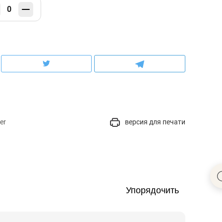
0
er
версия для печати
Упорядочить