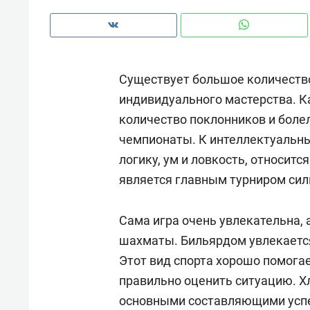
рынки, почему надо знать аксакал
чем интересен Оман?
Существует большое количество
индивидуального мастерства. 
количество поклонников и боле
чемпионаты. К интеллектуальны
логику, ум и ловкость, относитс
является главным турниром сил
Сама игра очень увлекательна, 
шахматы. Бильярдом увлекаетс
Рекомендуем
Рекоме
Этот вид спорта хорошо помога
Как ГК «МИР ГРУПП» и ВТБ
150 ка
правильно оценить ситуацию. Х
создают оазис жилого
ID вме
основными составляющими успех
комфорта под Казанью
безоп