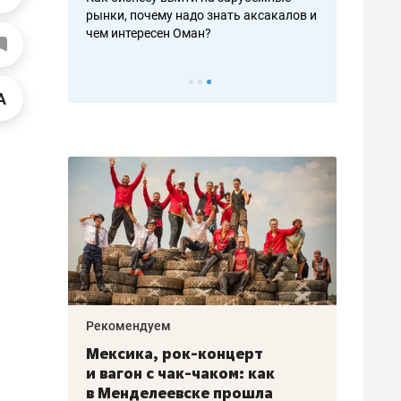
рафакте,
рынки, почему надо знать аксакалов и
о трехкратно
кредитов
чем интересен Оман?
клиентах и ч
Рекомендуем
Рекоме
ой
Мексика, рок-концерт
«Прор
и вагон с чак-чаком: как
30 ме
еским
в Менделеевске прошла
лечит