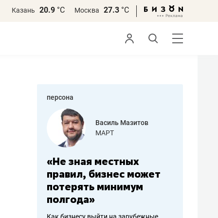
20.9
°С
27.3
°С
Казань
Москва
персона
еменова
Василь Мазитов
»
МАРТ
а: работа
«Не зная местных
«Мне лу
ечься
правил, бизнес может
не зара
вствовать
потерять минимум
чем пот
полгода»
репутац
пошиву
Как бизнесу выйти на зарубежные
Владелец от