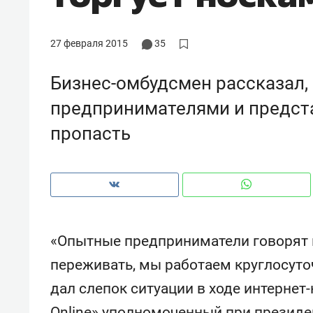
рынки, почему надо знать аксакал
чем интересен Оман?
27 февраля 2015
35
Бизнес-омбудсмен рассказал,
предпринимателями и предст
пропасть
«Опытные предприниматели говорят м
Рекомендуем
Рекоме
переживать, мы работаем круглосуточ
Элитный уровень в деталях
Анаст
дал слепок ситуации в ходе интерне
и бренд застройщика как
«Гукс
гарант качества: как
стать 
Online» уполномоченный при президе