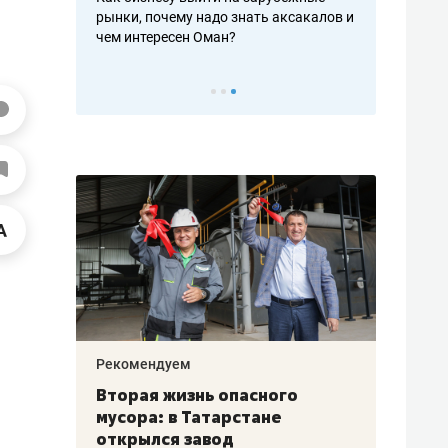
рафакте,
рынки, почему надо знать аксакалов и
о трехкратно
кредитов
чем интересен Оман?
клиентах и ч
Рекомендуем
Рекоме
а»:
Вторая жизнь опасного
Как Г
» –
мусора: в Татарстане
созда
ет
открылся завод
комфо