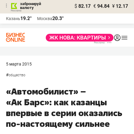
забронируй
$
82.17
€
94.84
¥
12.17
валюту
19.2°
20.3°
Казань
Москва
5 марта 2015
#
общество
«Автомобилист» –
«Ак Барс»: как казанцы
впервые в серии оказались
по-настоящему сильнее