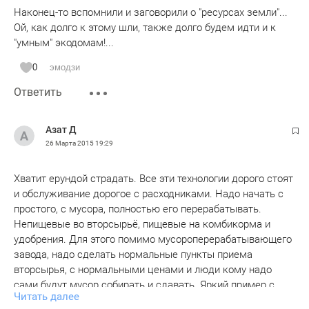
Наконец-то вспомнили и заговорили о "ресурсах земли"...
Ой, как долго к этому шли, также долго будем идти и к
"умным" экодомам!...
0
эмодзи
Ответить
Азат Д
26 Марта 2015
19:29
Хватит ерундой страдать. Все эти технологии дорого стоят
и обслуживание дорогое с расходниками. Надо начать с
простого, с мусора, полностью его перерабатывать.
Непищевые во вторсырьё, пищевые на комбикорма и
удобрения. Для этого помимо мусороперерабатывающего
завода, надо сделать нормальные пункты приема
вторсырья, с нормальными ценами и люди кому надо
сами будут мусор собирать и сдавать. Яркий пример с
Читать далее
черметом, которого полно было на улице, теперь его нет