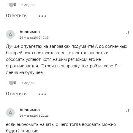
сами предприимчивые граждане рыскали по улице и
0
эмодзи
вывозили.
Ответить
Анонимно
26 Марта 2015
19:35
Лучше о туалетах на заправках подумайте! А до солнечных
батарей пока построите весь Татарстан засрать и
обоссать успеют, хотя нашим регионом это не
ограничивается. "Строишь заправку построй и туалет!" -
девиз на будущее.
0
эмодзи
Ответить
Анонимно
26 Марта 2015
22:23
если экономить начать, с чего тогда воровать можно
будет? наивные