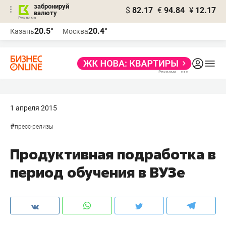
забронируй
$
82.17
€
94.84
¥
12.17
валюту
20.5°
20.4°
Казань
Москва
1 апреля 2015
#
пресс-релизы
Продуктивная подработка в
период обучения в ВУЗе