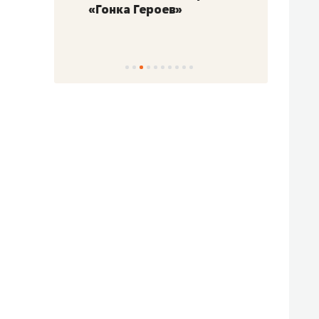
«Гонка Героев»
Казан