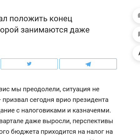
ов и
о трехкратном росте цен, дотошных
школьной формы о конт
клиентах и чудных запросах мастеров
налогах и развитии без 
ал положить конец
торой занимаются даже
изис мы преодолели, ситуация не
 — призвал сегодня врио президента
ание с налоговиками и казначеями.
ндуем
Рекомендуем
квартале даже выросли, перспективы
мер до квартиры и Face
Опыт выживания в дик
сто ключа: какой будет
природе, работа
го бюджета приходится на налог на
асность в ЖК «Нова»
с ментальным и физич