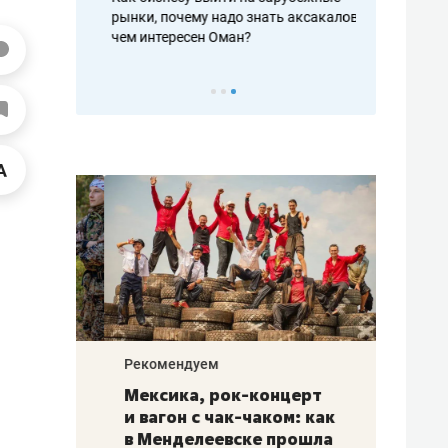
рафакте,
рынки, почему надо знать аксакалов и
о трехкратно
кредитов
чем интересен Оман?
клиентах и ч
Рекомендуем
Рекоме
ой
Мексика, рок-концерт
«Прор
и вагон с чак-чаком: как
30 ме
еским
в Менделеевске прошла
лечит