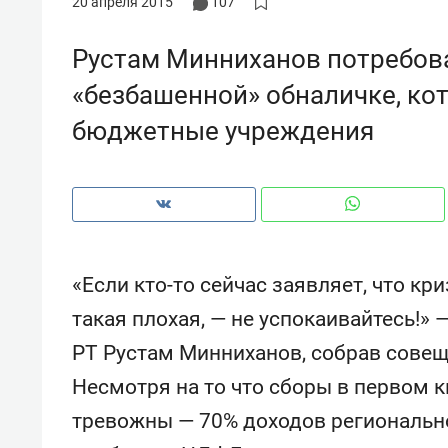
20 апреля 2015
107
рынки, почему надо знать аксакал
чем интересен Оман?
Рустам Минниханов потребов
«безбашенной» обналичке, ко
бюджетные учреждения
«Если кто-то сейчас заявляет, что кр
такая плохая, — не успокаивайтесь!»
РТ Рустам Минниханов, собрав совещ
Рекомендуем
Рекоме
Несмотря на то что сборы в первом 
Как ГК «МИР ГРУПП» и ВТБ
150 ка
создают оазис жилого
ID вме
тревожны — 70% доходов регионально
комфорта под Казанью
безоп