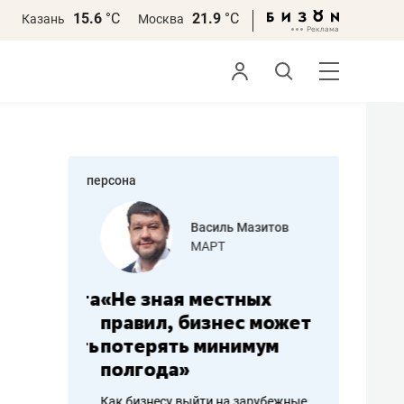
15.6
°С
21.9
°С
Казань
Москва
персона
еменова
Василь Мазитов
»
МАРТ
а: работа
«Не зная местных
«Мне лу
ечься
правил, бизнес может
не зара
вствовать
потерять минимум
чем пот
полгода»
репутац
пошиву
Как бизнесу выйти на зарубежные
Владелец от