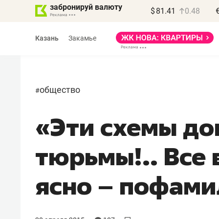
забронируй валюту
$
81.41
0.48
Казань
Закамье
общество
#
«Эти схемы до
Василь Мазитов
МАРТ
тюрьмы!.. Все 
«Не зная местных
правил, бизнес может
ясно – пофами
потерять минимум
полгода»
Как бизнесу выйти на зарубежные