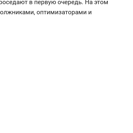
роседают в первую очередь. На этом
состоянием как основа
антихрупких команд
должниками, оптимизаторами и