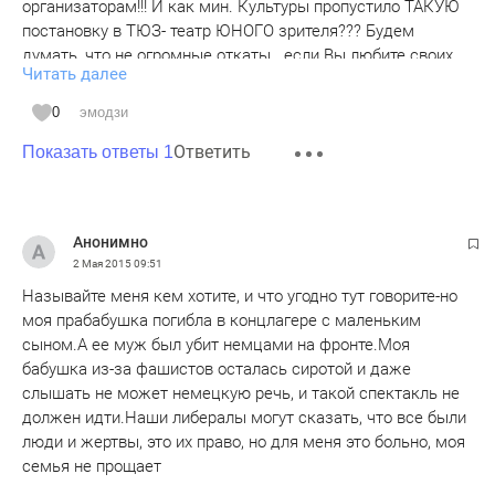
организаторам!!! И как мин. Культуры пропустило ТАКУЮ
постановку в ТЮЗ- театр ЮНОГО зрителя??? Будем
думать, что не огромные откаты...если Вы любите своих
Читать далее
детей- Вам нечего делать на этой постановке ! Перед нами
, даже никто не извинился за технические неполадки-
0
эмодзи
просто, предложили вывести наших детей! Позор!!! Думаю,
Ответить
если мин. культуры это не интересно, этим, с
Показать ответы 1
удовольствием, заинтересуется РОСПОТРЕБНАДЗОР и
отдел по защите прав потребителей!!! Билеты мы
сохранили!!!!
Анонимно
2 Мая 2015
09:51
Называйте меня кем хотите, и что угодно тут говорите-но
моя прабабушка погибла в концлагере с маленьким
сыном.А ее муж был убит немцами на фронте.Моя
бабушка из-за фашистов осталась сиротой и даже
слышать не может немецкую речь, и такой спектакль не
должен идти.Наши либералы могут сказать, что все были
люди и жертвы, это их право, но для меня это больно, моя
семья не прощает