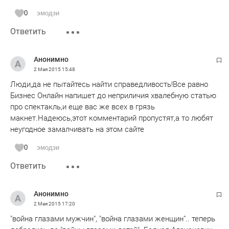
очередь рассчитываем на аудиторию 12+"
0
эмодзи
Ответить
Уж извините ветераны, мы рады конечно, но мы типа для
детей тут играем спектакль, которых родители и учителя
вчера толпой уводили.Дорогие ветераны! Подышите лучше
Анонимно
воздухом и проведите праздники с близкими, вам это не
2 Мая 2015
15:48
придется по вкусу!
Люди,да не пытайтесь найти справедливость!Все равно
Бизнес Онлайн напишет до неприличия хвалебную статью
про спектакль,и еще вас же всех в грязь
макнет.Надеюсь,этот комментарий пропустят,а то любят
неугодное замалчивать на этом сайте
0
эмодзи
Ответить
Анонимно
2 Мая 2015
17:20
"война глазами мужчин", "война глазами женщин".. теперь