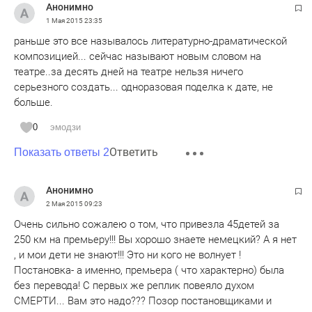
Анонимно
1 Мая 2015
23:35
раньше это все называлось литературно-драматической
композицией... сейчас называют новым словом на
театре..за десять дней на театре нельзя ничего
серьезного создать... одноразовая поделка к дате, не
больше.
0
эмодзи
Ответить
Показать ответы 2
Анонимно
2 Мая 2015
09:23
Очень сильно сожалею о том, что привезла 45детей за
250 км на премьеру!!! Вы хорошо знаете немецкий? А я нет
, и мои дети не знают!!! Это ни кого не волнует !
Постановка- а именно, премьера ( что характерно) была
без перевода! С первых же реплик повеяло духом
СМЕРТИ... Вам это надо??? Позор постановщиками и