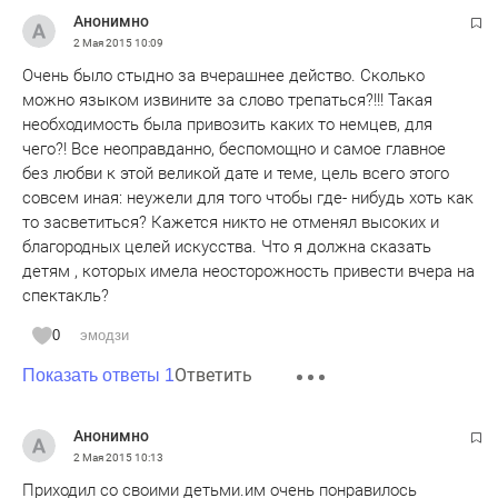
обсасывать начали.прям,противно!
Анонимно
2 Мая 2015
10:09
Очевидно одно,что в Казани теперь есть сильный молодой
Очень было стыдно за вчерашнее действо. Сколько
режиссер,который ставит глубокие и мощные по
можно языком извините за слово трепаться?!!! Такая
содержанию спектакли,имеющие значительную
необходимость была привозить каких то немцев, для
воспитательную функцию.
чего?! Все неоправданно, беспомощно и самое главное
без любви к этой великой дате и теме, цель всего этого
совсем иная: неужели для того чтобы где- нибудь хоть как
то засветиться? Кажется никто не отменял высоких и
благородных целей искусства. Что я должна сказать
детям , которых имела неосторожность привести вчера на
спектакль?
0
эмодзи
Ответить
Показать ответы 1
Анонимно
2 Мая 2015
10:13
Приходил со своими детьми.им очень понравилось