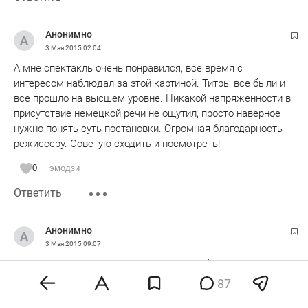
Анонимно
3 Мая 2015
02:04
А мне спектакль очень понравился, все время с
интересом наблюдал за этой картиной. Титры все были и
все прошло на высшем уровне. Никакой напряженности в
присутствие немецкой речи не ощутил, просто наверное
нужно понять суть постановки. Огромная благодарность
режиссеру. Советую сходить и посмотреть!
0
эмодзи
Ответить
Анонимно
3 Мая 2015
09:07
Сама не смотрела спектакль,но друзья были восторге,им
очень понравилось!!!!Желаю удачи режиссеру и актерам!!!
87
0
эмодзи