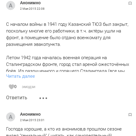
Анонимно
2 Мая 2015
22:08
С началом войны в 1941 году Казанский ТЮЗ был закрыт,
поскольку многие его работники, в т.ч. актёры ушли на
фронт, а помещение было отдано военкомату для
размещения эвакопункта.
Летом 1942 года началась военная операция на
Сталинградском фронте, город стал ареной ожесточённых
боёв. Из разрушенного и горящего Сталинграда (все мы
Читать далее
его знаем как город Волгоград) в Казань были вывезены
актеры Сталинградского ТЮЗа.
0
эмодзи
Ответить
31 октября 1942 г. в газете "Красная Татария" появилось
сообщение: на днях пьесой Шестакова "Финист - Ясный
сокол" открылся сезон в Казанском театре юного зрителя
Анонимно
по просьбам горожан. Это было очень важно для
2 Мая 2015
23:01
поднятия духа жителей тыла.
Господа хорошие, а кто из анонимов,в прошлом сезоне
видел "гениальный" ( читать, как самодеятельный)