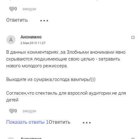
0
эмодзи
Ответить
Анонимно
2 Мая 2015
11:27
В данных комментариях ,за Злобными анонимами явно
скрываются люди,имеющие свою целью - затравить
нового молодого режиссера.
Выходите из сумрака,господа вампиры!)))
Согласен,что спектакль для взрослой аудитории.не для
детей
0
эмодзи
Ответить
Показать ответы 1