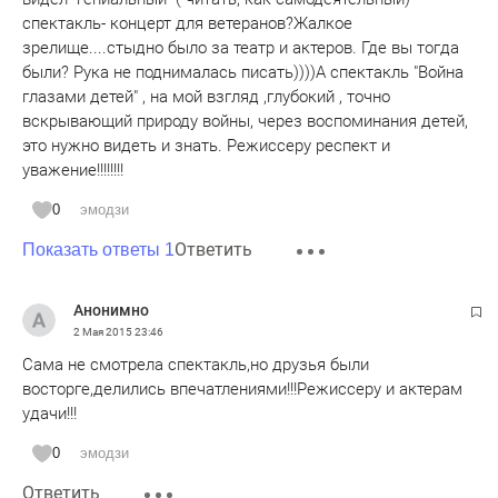
После победного окончания Сталинградской битвы кто-то
спектакль- концерт для ветеранов?Жалкое
из ТЮЗовцев вернулся в свой город, но большая часть так
зрелище....стыдно было за театр и актеров. Где вы тогда
и осталась работать в Казани.
были? Рука не поднималась писать))))А спектакль "Война
глазами детей" , на мой взгляд ,глубокий , точно
Вот эта пронзительная история про наш ТЮЗ трогает до
вскрывающий природу войны, через воспоминания детей,
глубины души, а спектакль увиденный сегодня,ранит
это нужно видеть и знать. Режиссеру респект и
тем,что говорить о войне нельзя таким языком.И в
уважение!!!!!!!!
Берлине надо играть настоящие спектакли о нашей
Победе.Сегодня молодые люди не уважают стариков,а
0
эмодзи
мы пережили войну детьми,нас пригласили на этот
Ответить
Показать ответы 1
спектакль,я когда-то работала в Театре юного зрителя,мне
не чужие эти стены.Где же сердце у наших молодых,как
же надо рассказывать о войне,настоящим
Анонимно
художественнным языком.Не люблю писать
2 Мая 2015
23:46
отзывы,напечатала вам его моя внучка,она была со мной
Сама не смотрела спектакль,но друзья были
на спектакле,еще утром рассказала мне про
восторге,делились впечатлениями!!!Режиссеру и актерам
комментарии.Боялась идти на спектакль,думала не
удачи!!!
смогу,плакать буду,а ничего не тронуло меня
0
эмодзи
Ответить