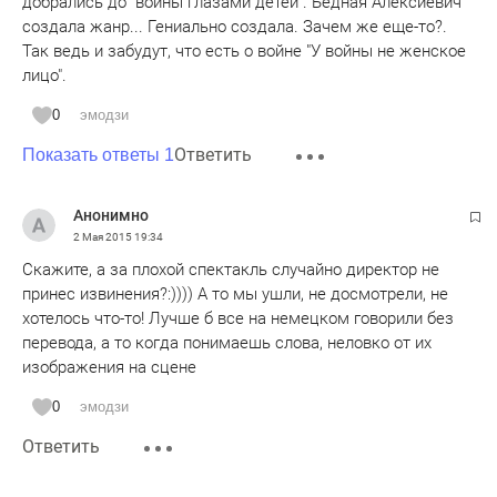
добрались до "войны глазами детей". Бедная Алексиевич
создала жанр... Гениально создала. Зачем же еще-то?.
Так ведь и забудут, что есть о войне "У войны не женское
лицо".
0
эмодзи
Ответить
Показать ответы 1
Анонимно
2 Мая 2015
19:34
Скажите, а за плохой спектакль случайно директор не
принес извинения?:)))) А то мы ушли, не досмотрели, не
хотелось что-то! Лучше б все на немецком говорили без
перевода, а то когда понимаешь слова, неловко от их
изображения на сцене
0
эмодзи
Ответить