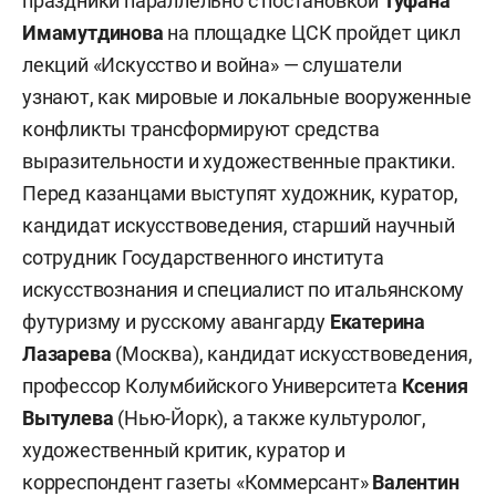
праздники параллельно с постановкой
Туфана
Имамутдинова
на площадке ЦСК пройдет цикл
лекций «Искусство и война» — слушатели
узнают, как мировые и локальные вооруженные
конфликты трансформируют средства
выразительности и художественные практики.
Перед казанцами выступят художник, куратор,
кандидат искусствоведения, старший научный
сотрудник Государственного института
искусствознания и специалист по итальянскому
футуризму и русскому авангарду
Екатерина
Лазарева
(Москва), кандидат искусствоведения,
профессор Колумбийского Университета
Ксения
Вытулева
(Нью-Йорк), а также культуролог,
художественный критик, куратор и
корреспондент газеты «Коммерсант»
Валентин