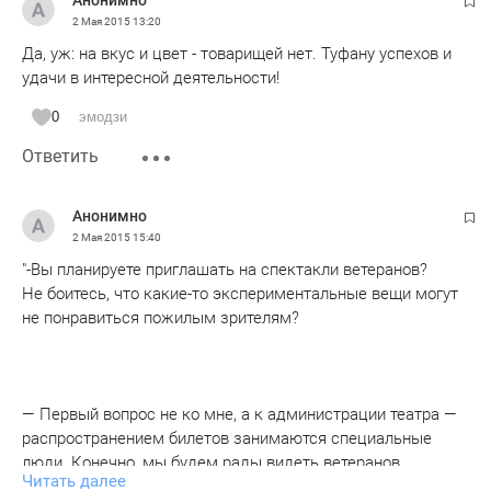
Анонимно
2 Мая 2015
13:20
Да, уж: на вкус и цвет - товарищей нет. Туфану успехов и
удачи в интересной деятельности!
0
эмодзи
Ответить
Анонимно
2 Мая 2015
15:40
"-Вы планируете приглашать на спектакли ветеранов?
Не боитесь, что какие-то экспериментальные вещи могут
не понравиться пожилым зрителям?
— Первый вопрос не ко мне, а к администрации театра —
распространением билетов занимаются специальные
люди. Конечно, мы будем рады видеть ветеранов,
Читать далее
но все же у нас театр для юного зрителя, и мы в первую