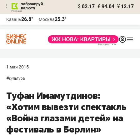
забронируй
$
82.17
€
94.84
¥
12.17
валюту
26.8°
25.3°
Казань
Москва
1 мая 2015
#
культура
Туфан Имамутдинов:
«Хотим вывезти спектакль
«Война глазами детей» на
фестиваль в Берлин»