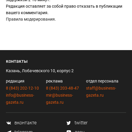
Редакция оставляет за собой право отказать в публикации
вашего комментария.
Правила модерирования
.
контакты
Казань, Лобачевского 10, корпус 2
редакция
реклама
отдел персонала
8 (843) 202-12-10
8 (843) 203-48-47
staff@business-
info@business-
mir@business-
gazeta.ru
gazeta.ru
gazeta.ru
вконтакте
twitter