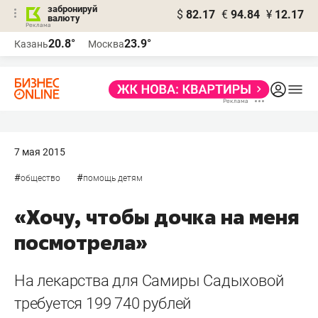
забронируй
$
82.17
€
94.84
¥
12.17
валюту
20.8°
23.9°
Казань
Москва
7 мая 2015
#
#
общество
помощь детям
«Хочу, чтобы дочка на меня
посмотрела»
На лекарства для Самиры Садыховой
требуется 199 740 рублей