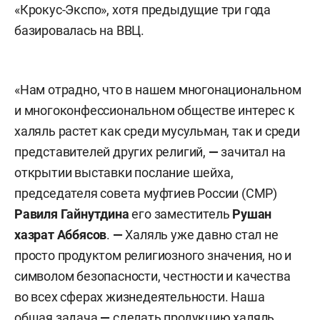
«Крокус-Экспо», хотя предыдущие три года
базировалась на ВВЦ.
«Нам отрадно, что в нашем многонациональном
и многоконфессиональном обществе интерес к
халяль растет как среди мусульман, так и среди
представителей других религий,
—
зачитал на
открытии выставки послание шейха,
председателя совета муфтиев России (СМР)
Равиля Гайнутдина
его заместитель
Рушан
хазрат Аббясов
.
—
Халяль уже давно стал не
просто продуктом религиозного значения, но и
символом безопасности, честности и качества
во всех сферах жизнедеятельности. Наша
общая задача
—
сделать продукцию халяль