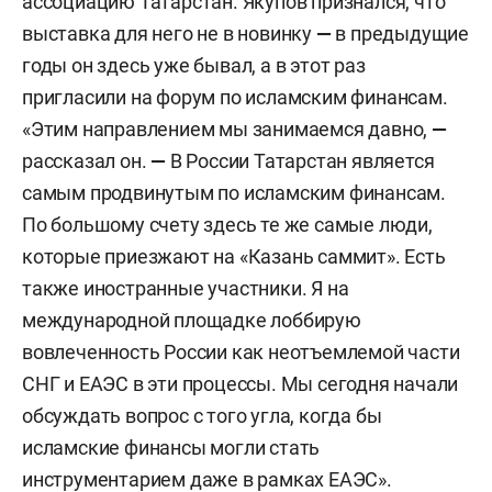
ассоциацию Татарстан. Якупов признался, что
выставка для него не в новинку
—
в предыдущие
годы он здесь уже бывал, а в этот раз
пригласили на форум по исламским финансам.
«Этим направлением мы занимаемся давно,
—
рассказал он.
—
В России Татарстан является
самым продвинутым по исламским финансам.
По большому счету здесь те же самые люди,
которые приезжают на «Казань саммит». Есть
также иностранные участники. Я на
международной площадке лоббирую
вовлеченность России как неотъемлемой части
СНГ и ЕАЭС в эти процессы. Мы сегодня начали
обсуждать вопрос с того угла, когда бы
исламские финансы могли стать
инструментарием даже в рамках ЕАЭС».