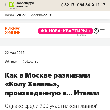
забронируй
$
82.17
€
94.84
¥
12.17
валюту
20.8°
23.9°
Казань
Москва
22 мая 2015
#
#
бизнес
общество
Как в Москве разливали
«Колу Халяль»,
произведенную в... Италии
Однако среди 200 участников главной